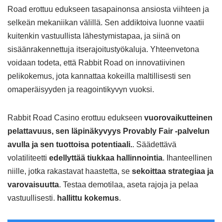
Road erottuu edukseen tasapainonsa ansiosta viihteen ja
selkeän mekaniikan välillä. Sen addiktoiva luonne vaatii
kuitenkin vastuullista lähestymistapaa, ja siinä on
sisäänrakennettuja itserajoitustyökaluja. Yhteenvetona
voidaan todeta, että Rabbit Road on innovatiivinen
pelikokemus, jota kannattaa kokeilla maltillisesti sen
omaperäisyyden ja reagointikyvyn vuoksi.
Rabbit Road Casino erottuu edukseen
vuorovaikutteinen
pelattavuus, sen läpinäkyvyys Provably Fair -palvelun
avulla ja sen tuottoisa potentiaali.
. Säädettävä
volatiliteetti
edellyttää tiukkaa hallinnointia
. Ihanteellinen
niille, jotka rakastavat haastetta, se
sekoittaa strategiaa ja
varovaisuutta
. Testaa demotilaa, aseta rajoja ja pelaa
vastuullisesti.
hallittu kokemus
.