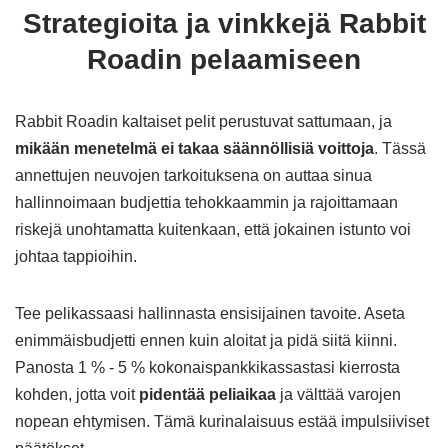
Strategioita ja vinkkejä Rabbit
Roadin pelaamiseen
Rabbit Roadin kaltaiset pelit perustuvat sattumaan, ja
mikään menetelmä ei takaa säännöllisiä voittoja
. Tässä
annettujen neuvojen tarkoituksena on auttaa sinua
hallinnoimaan budjettia tehokkaammin ja rajoittamaan
riskejä unohtamatta kuitenkaan, että jokainen istunto voi
johtaa tappioihin.
Tee pelikassaasi hallinnasta ensisijainen tavoite. Aseta
enimmäisbudjetti ennen kuin aloitat ja pidä siitä kiinni.
Panosta 1 % - 5 % kokonaispankkikassastasi kierrosta
kohden, jotta voit
pidentää peliaikaa
ja välttää varojen
nopean ehtymisen. Tämä kurinalaisuus estää impulsiiviset