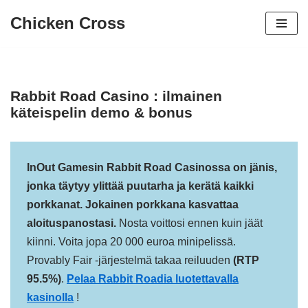
Chicken Cross
Siirry
sisältöön
Rabbit Road Casino : ilmainen
käteispelin demo & bonus
InOut Gamesin Rabbit Road Casinossa on jänis,
jonka täytyy ylittää puutarha ja kerätä kaikki
porkkanat. Jokainen porkkana kasvattaa
aloituspanostasi.
Nosta voittosi ennen kuin jäät
kiinni. Voita jopa 20 000 euroa minipelissä.
Provably Fair -järjestelmä takaa reiluuden
(RTP
95.5%)
.
Pelaa Rabbit Roadia luotettavalla
kasinolla
!