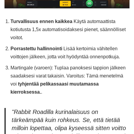
Turvallisuus ennen kaikkea
Käytä automaattista
kotiutusta 1,5x automatisoidaksesi pienet, säännölliset
voitot.
Porrastettu hallinnointi
Lisää kertoimia vähitellen
voittojen jälkeen, jotta voit hyödyntää onnenpotkuja.
Martingale (varoen): Tuplaa panoksesi tappion jälkeen
saadaksesi varat takaisin. Varoitus: Tämä menetelmä
voi
tyhjentää pelikassaasi muutamassa
kierroksessa.
.
"Rabbit Roadilla kurinalaisuus on
tärkeämpää kuin rohkeus. Se, että tietää
milloin lopettaa, olipa kyseessä sitten voitto