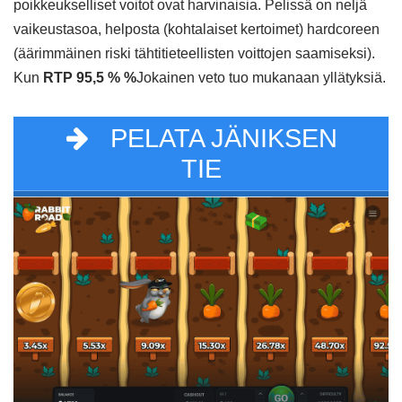
poikkeukselliset voitot ovat harvinaisia. Pelissä on neljä
vaikeustasoa, helposta (kohtalaiset kertoimet) hardcoreen
(äärimmäinen riski tähtitieteellisten voittojen saamiseksi).
Kun
RTP 95,5 % %
Jokainen veto tuo mukanaan yllätyksiä.
PELATA JÄNIKSEN
TIE