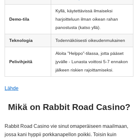
Kyllä, käytettävissä ilmaiseksi
Demo-tila
harjoitteluun ilman oikean rahan
panostusta (katso yllä).
Teknologia
Todennäköisesti oikeudenmukainen
Aloita "Helppo"-tilassa, jotta pääset
Pelivihjeitä
jyvälle - Lunasta voittosi 5-7 ennakon
jälkeen riskien rajoittamiseksi.
Lähde
Mikä on Rabbit Road Casino?
Rabbit Road Casino vie sinut omaperäiseen maailmaan,
jossa kani hyppii porkkanapellon poikki. Toisin kuin