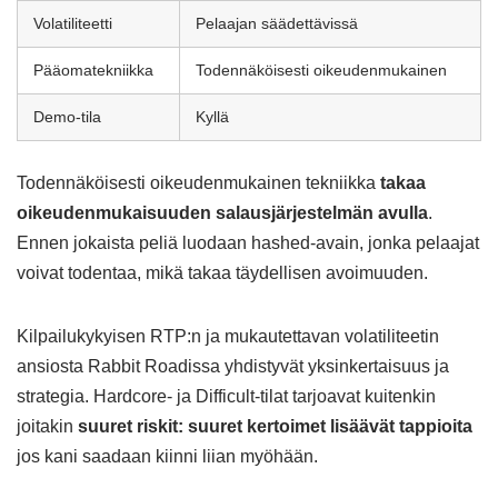
Volatiliteetti
Pelaajan säädettävissä
Pääomatekniikka
Todennäköisesti oikeudenmukainen
Demo-tila
Kyllä
Todennäköisesti oikeudenmukainen tekniikka
takaa
oikeudenmukaisuuden salausjärjestelmän avulla
.
Ennen jokaista peliä luodaan hashed-avain, jonka pelaajat
voivat todentaa, mikä takaa täydellisen avoimuuden.
Kilpailukykyisen RTP:n ja mukautettavan volatiliteetin
ansiosta Rabbit Roadissa yhdistyvät yksinkertaisuus ja
strategia. Hardcore- ja Difficult-tilat tarjoavat kuitenkin
joitakin
suuret riskit: suuret kertoimet lisäävät tappioita
jos kani saadaan kiinni liian myöhään.