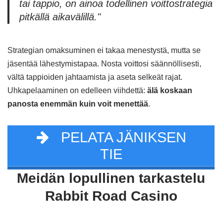
tai tappio, on ainoa todellinen voittostrategia
pitkällä aikavälillä."
Strategian omaksuminen ei takaa menestystä, mutta se
jäsentää lähestymistapaa. Nosta voittosi säännöllisesti,
vältä tappioiden jahtaamista ja aseta selkeät rajat.
Uhkapelaaminen on edelleen viihdettä:
älä koskaan
panosta enemmän kuin voit menettää
.
PELATA JÄNIKSEN
TIE
Meidän lopullinen tarkastelu
Rabbit Road Casino