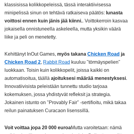
klassisissa kolikkopeleissä, tässä interaktiivisessa
minipelissä sinun on tehtävä ratkaiseva päätös:
lunasta
voittosi ennen kuin jänis jää kiinni.
. Voittokerroin kasvaa
jokaisella onnistuneella askeleella, mutta yksikin väärä
liike ja peli on menetetty.
Kehittänyt InOut Games,
myös takana
Chicken Road
ja
Chicken Road 2
,
Rabbit Road
kuuluu "törmäyspelien"
luokkaan. Toisin kuin kolikkopelit, joissa kaikki on
automatisoitua, täällä
ajoituksesi määrää menestyksesi
.
Innovatiivisista peleistään tunnettu studio tarjoaa
kokemuksen, jossa yhdistyvät refleksit ja strategia.
Jokainen istunto on "Provably Fair" -sertifioitu, mikä takaa
reilun painatuksen Curacaon lisenssillä.
Voit voittaa jopa 20 000 euroa
Mutta varoitetaan: nämä