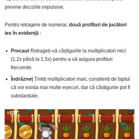
previne deciziile impulsive.
Pentru retragere de numerar,
două profiluri de jucători
ies în evidență
:
Precaut
Retrageți-vă câștigurile la multiplicatori mici
(1.2x până la 1.5x) pentru a vă asigura profituri
frecvente.
Îndrăzneț
Țintiți multiplicatori mari, conștienți de faptul
că vor exista mai multe eșecuri, dar că câștigurile pot fi
substanțiale.