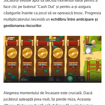
Jucătorul trebuie apoi să decidă momentul ideal pentru a
face clic pe butonul "Cash Out" și pentru a-și asigura
câștigurile înainte ca jocul să se oprească brusc. Progresia
multiplicatorului necesită un
echilibru între anticipare și
gestionarea riscurilor
.
Alegerea momentului de încasare este crucială. Dacă
jucătorul așteaptă prea mult, își pierde miza. Aceasta