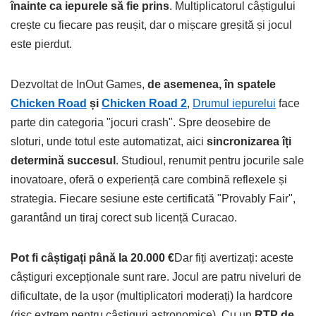
înainte ca iepurele să fie prins
. Multiplicatorul câștigului
crește cu fiecare pas reușit, dar o mișcare greșită și jocul
este pierdut.
Dezvoltat de InOut Games,
de asemenea, în spatele
Chicken Road
și
Chicken Road 2
,
Drumul iepurelui
face
parte din categoria "jocuri crash". Spre deosebire de
sloturi, unde totul este automatizat, aici
sincronizarea îți
determină succesul
. Studioul, renumit pentru jocurile sale
inovatoare, oferă o experiență care combină reflexele și
strategia. Fiecare sesiune este certificată "Provably Fair",
garantând un tiraj corect sub licență Curacao.
Pot fi câștigați până la 20.000 €
Dar fiți avertizați: aceste
câștiguri excepționale sunt rare. Jocul are patru niveluri de
dificultate, de la ușor (multiplicatori moderați) la hardcore
(risc extrem pentru câștiguri astronomice). Cu un
RTP de