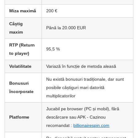
Miza maximă
200 €
Câștig
Până la 20.000 EUR
maxim
RTP (Return
95,5 %
to player)
Volatilitate
Variază în funcție de metoda aleasă
Nu există bonusuri tradiționale, dar sunt
Bonusuri
posibile câștiguri mari datorită
încorporate
multiplicatorilor
Jucabil pe browser (PC și mobil), fără
Platforme
descărcare sau APK - Cazinou
recomandat :
billionairespin.com