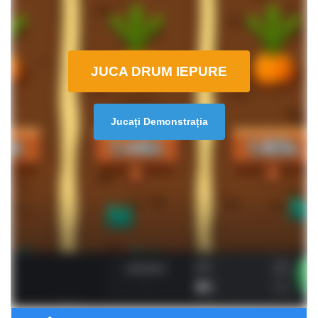
JUCA DRUM IEPURE
Jucați Demonstrația