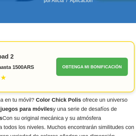
por
Alicia
Aplicación
oad 2
 hasta 1500ARS
OBTENGA MI BONIFICACIÓN
★★
da en tu móvil?
Color Chick Polis
ofrece un universo
e
juegos para móviles
y una serie de desafíos de
s
Con su original mecánica y su atmósfera
a todos los niveles. Muchos encontrarán similitudes con