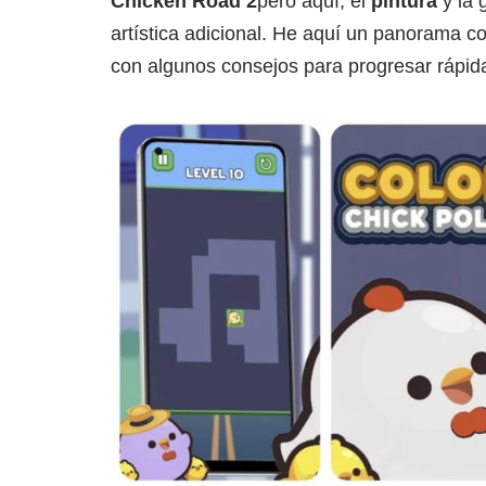
Chicken Road 2
pero aquí, el
pintura
y la 
artística adicional. He aquí un panorama c
con algunos consejos para progresar rápi