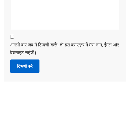
अगली बार जब मैं टिप्पणी करूँ, तो इस ब्राउज़र में मेरा नाम, ईमेल और
वेबसाइट सहेजें।