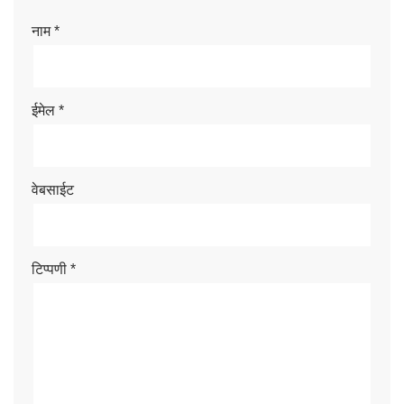
नाम
*
ईमेल
*
वेबसाईट
टिप्पणी
*