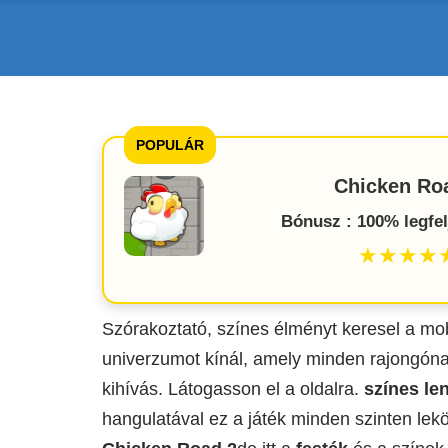
POPULÁR
Chicken Ro
Bónusz : 100% legfel
★★★★
Szórakoztató, színes élményt keresel a m
univerzumot kínál, amely minden rajongóna
kihívás. Látogasson el a oldalra.
színes le
hangulatával ez a játék minden szinten lek