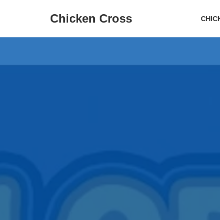
Chicken Cross
CHIC
Ugrás
a
tartalomra