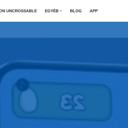
ION UNCROSSABLE
EGYÉB
BLOG
APP