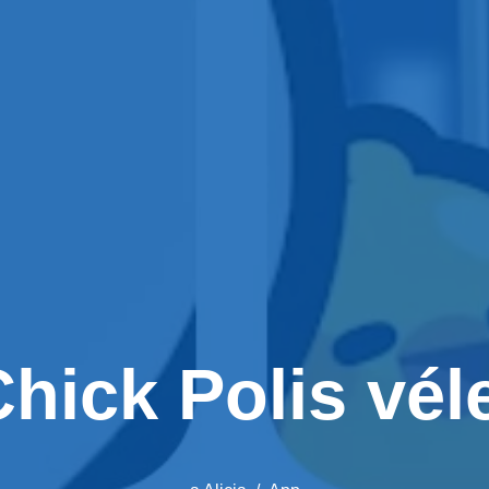
Chick Polis vé