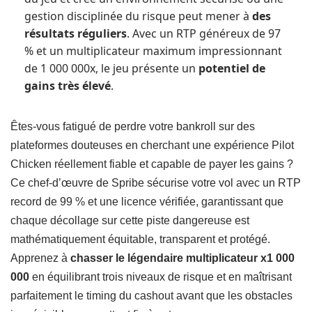
gestion disciplinée du risque peut mener à
des
résultats réguliers
. Avec un RTP généreux de 97
% et un multiplicateur maximum impressionnant
de 1 000 000x, le jeu présente un
potentiel de
gains très élevé
.
Êtes-vous fatigué de perdre votre bankroll sur des
plateformes douteuses en cherchant une expérience Pilot
Chicken réellement fiable et capable de payer les gains ?
Ce chef-d’œuvre de Spribe sécurise votre vol avec un RTP
record de 99 % et une licence vérifiée, garantissant que
chaque décollage sur cette piste dangereuse est
mathématiquement équitable, transparent et protégé.
Apprenez à
chasser le légendaire multiplicateur x1 000
000
en équilibrant trois niveaux de risque et en maîtrisant
parfaitement le timing du cashout avant que les obstacles