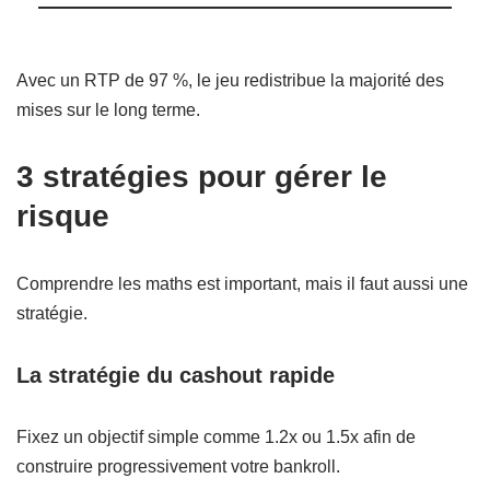
Avec un RTP de 97 %, le jeu redistribue la majorité des
mises sur le long terme.
3 stratégies pour gérer le
risque
Comprendre les maths est important, mais il faut aussi une
stratégie.
La stratégie du cashout rapide
Fixez un objectif simple comme 1.2x ou 1.5x afin de
construire progressivement votre bankroll.