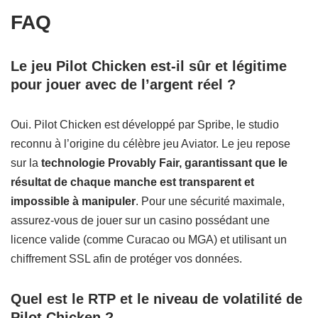
FAQ
Le jeu Pilot Chicken est-il sûr et légitime
pour jouer avec de l’argent réel ?
Oui. Pilot Chicken est développé par Spribe, le studio
reconnu à l’origine du célèbre jeu Aviator. Le jeu repose
sur la
technologie Provably Fair, garantissant que le
résultat de chaque manche est transparent et
impossible à manipuler
. Pour une sécurité maximale,
assurez-vous de jouer sur un casino possédant une
licence valide (comme Curacao ou MGA) et utilisant un
chiffrement SSL afin de protéger vos données.
Quel est le RTP et le niveau de volatilité de
Pilot Chicken ?