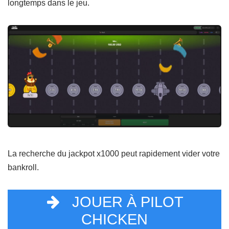
longtemps dans le jeu.
La recherche du jackpot x1000 peut rapidement vider votre
bankroll.
JOUER À PILOT
CHICKEN