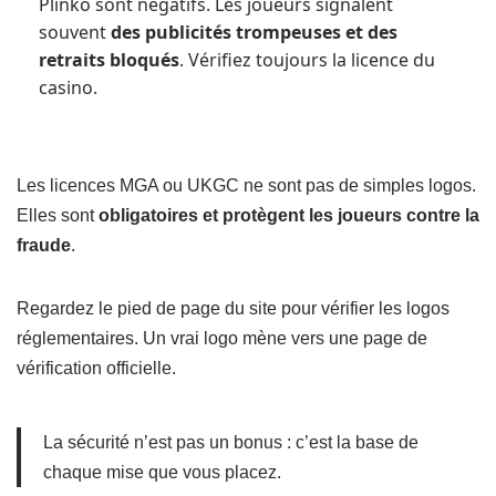
Plinko sont négatifs. Les joueurs signalent
souvent
des publicités trompeuses et des
retraits bloqués
. Vérifiez toujours la licence du
casino.
Les licences MGA ou UKGC ne sont pas de simples logos.
Elles sont
obligatoires et protègent les joueurs contre la
fraude
.
Regardez le pied de page du site pour vérifier les logos
réglementaires. Un vrai logo mène vers une page de
vérification officielle.
La sécurité n’est pas un bonus : c’est la base de
chaque mise que vous placez.