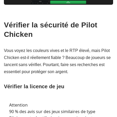
Vérifier la sécurité de Pilot
Chicken
Vous voyez les couleurs vives et le RTP élevé, mais Pilot
Chicken est-il réellement fiable ? Beaucoup de joueurs se
lancent sans vérifier. Pourtant, faire ses recherches est
essentiel pour protéger son argent.
Vérifier la licence de jeu
Attention
90 % des avis sur des jeux similaires de type