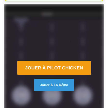
JOUER À PILOT CHICKEN
Jouer À La Démo