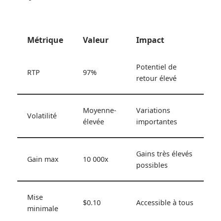
Métrique
Valeur
Impact
Potentiel de
RTP
97%
retour élevé
Moyenne-
Variations
Volatilité
élevée
importantes
Gains très élevés
Gain max
10 000x
possibles
Mise
$0.10
Accessible à tous
minimale