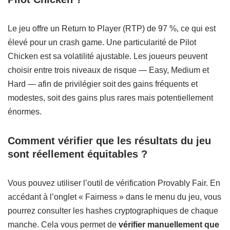
Le jeu offre un Return to Player (RTP) de 97 %, ce qui est
élevé pour un crash game. Une particularité de Pilot
Chicken est sa volatilité ajustable. Les joueurs peuvent
choisir entre trois niveaux de risque — Easy, Medium et
Hard — afin de privilégier soit des gains fréquents et
modestes, soit des gains plus rares mais potentiellement
énormes.
Comment vérifier que les résultats du jeu
sont réellement équitables ?
Vous pouvez utiliser l’outil de vérification Provably Fair. En
accédant à l’onglet « Fairness » dans le menu du jeu, vous
pourrez consulter les hashes cryptographiques de chaque
manche. Cela vous permet de
vérifier manuellement que