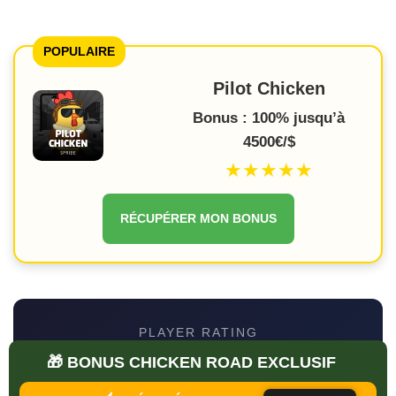
POPULAIRE
Pilot Chicken
Bonus : 100% jusqu’à
4500€/$
★★★★★
RÉCUPÉRER MON BONUS
PLAYER RATING
★
★
★
★
★
🎁 BONUS CHICKEN ROAD EXCLUSIF