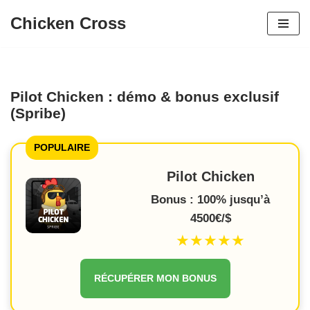
Chicken Cross
छोड़कर
सामग्री
पर
जाएँ
Pilot Chicken : démo & bonus exclusif
(Spribe)
POPULAIRE
Pilot Chicken
Bonus : 100% jusqu’à
4500€/$
★★★★★
RÉCUPÉRER MON BONUS