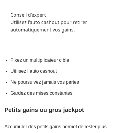
Conseil d’expert
Utilisez l’auto cashout pour retirer
automatiquement vos gains.
Fixez un multiplicateur cible
Utilisez l’auto cashout
Ne poursuivez jamais vos pertes
Gardez des mises constantes
Petits gains ou gros jackpot
Accumuler des petits gains permet de rester plus