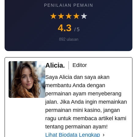
PENILAIAN PEMAIN
★
★
★
★
★
4.3
/ 5
892 ulasan
Alicia.
Editor
Saya Alicia dan saya akan
membantu Anda dengan
permainan ayam menyeberang
jalan. Jika Anda ingin memainkan
permainan mini kasino, jangan
ragu untuk membaca artikel kami
tentang permainan ayam!
Lihat Biodata Lengkap