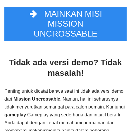
MAINKAN MISI
MISSION
UNCROSSABLE
Tidak ada versi demo? Tidak
masalah!
Penting untuk dicatat bahwa saat ini tidak ada versi demo
dari
Mission Uncrossable
. Namun, hal ini seharusnya
tidak menyurutkan semangat para calon pemain. Kunjungi
gameplay
Gameplay yang sederhana dan intuitif berarti
Anda dapat dengan cepat memahami permainan dan
memahami mekanismenya hanya dalam beberapa