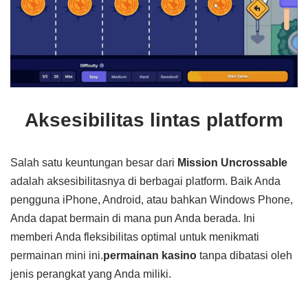
Aksesibilitas lintas platform
Salah satu keuntungan besar dari
Mission Uncrossable
adalah aksesibilitasnya di berbagai platform. Baik Anda
pengguna iPhone, Android, atau bahkan Windows Phone,
Anda dapat bermain di mana pun Anda berada. Ini
memberi Anda fleksibilitas optimal untuk menikmati
permainan mini ini.
permainan kasino
tanpa dibatasi oleh
jenis perangkat yang Anda miliki.