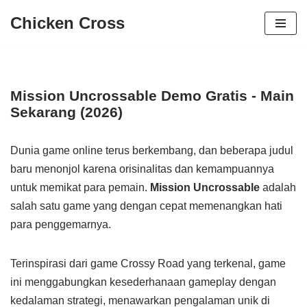
Chicken Cross
Loncat
ke
konten
Mission Uncrossable Demo Gratis - Main
Sekarang (2026)
Dunia game online terus berkembang, dan beberapa judul
baru menonjol karena orisinalitas dan kemampuannya
untuk memikat para pemain.
Mission Uncrossable
adalah
salah satu game yang dengan cepat memenangkan hati
para penggemarnya.
Terinspirasi dari game Crossy Road yang terkenal, game
ini menggabungkan kesederhanaan gameplay dengan
kedalaman strategi, menawarkan pengalaman unik di