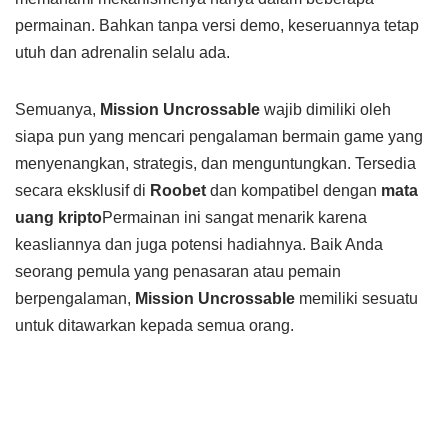
permainan. Bahkan tanpa versi demo, keseruannya tetap
utuh dan adrenalin selalu ada.
Semuanya,
Mission Uncrossable
wajib dimiliki oleh
siapa pun yang mencari pengalaman bermain game yang
menyenangkan, strategis, dan menguntungkan. Tersedia
secara eksklusif di
Roobet
dan kompatibel dengan
mata
uang kripto
Permainan ini sangat menarik karena
keasliannya dan juga potensi hadiahnya. Baik Anda
seorang pemula yang penasaran atau pemain
berpengalaman,
Mission Uncrossable
memiliki sesuatu
untuk ditawarkan kepada semua orang.