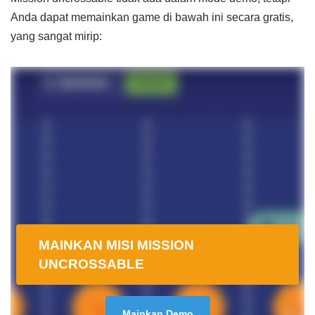
Anda dapat memainkan game di bawah ini secara gratis,
yang sangat mirip:
MAINKAN MISI MISSION
UNCROSSABLE
Mainkan Demo