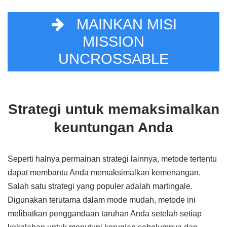
MAINKAN MISI
MISSION
UNCROSSABLE
Strategi untuk memaksimalkan
keuntungan Anda
Seperti halnya permainan strategi lainnya, metode tertentu
dapat membantu Anda memaksimalkan kemenangan.
Salah satu strategi yang populer adalah martingale.
Digunakan terutama dalam mode mudah, metode ini
melibatkan penggandaan taruhan Anda setelah setiap