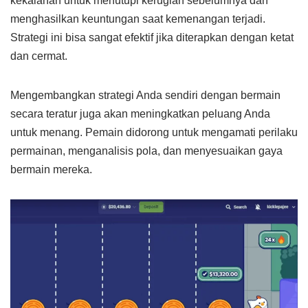
kekalahan untuk menutupi kerugian sebelumnya dan
menghasilkan keuntungan saat kemenangan terjadi.
Strategi ini bisa sangat efektif jika diterapkan dengan ketat
dan cermat.
Mengembangkan strategi Anda sendiri dengan bermain
secara teratur juga akan meningkatkan peluang Anda
untuk menang. Pemain didorong untuk mengamati perilaku
permainan, menganalisis pola, dan menyesuaikan gaya
bermain mereka.