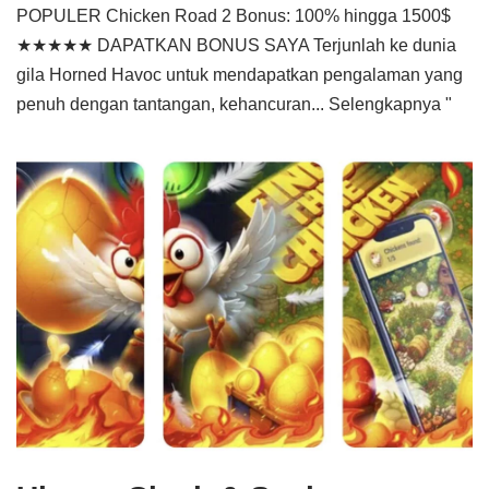
POPULER Chicken Road 2 Bonus: 100% hingga 1500$
★★★★★ DAPATKAN BONUS SAYA Terjunlah ke dunia
gila Horned Havoc untuk mendapatkan pengalaman yang
penuh dengan tantangan, kehancuran...
Selengkapnya "