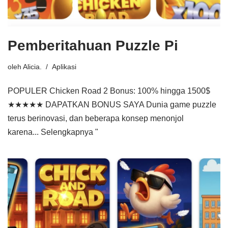
Pemberitahuan Puzzle Pi
oleh
Alicia.
Aplikasi
POPULER Chicken Road 2 Bonus: 100% hingga 1500$
★★★★★ DAPATKAN BONUS SAYA Dunia game puzzle
terus berinovasi, dan beberapa konsep menonjol
karena...
Selengkapnya "