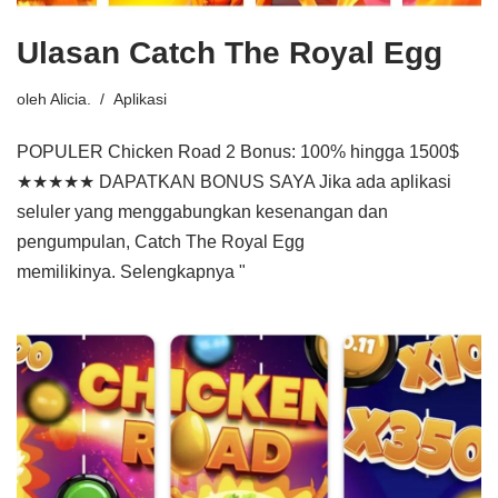
Ulasan Catch The Royal Egg
oleh
Alicia.
Aplikasi
POPULER Chicken Road 2 Bonus: 100% hingga 1500$
★★★★★ DAPATKAN BONUS SAYA Jika ada aplikasi
seluler yang menggabungkan kesenangan dan
pengumpulan, Catch The Royal Egg
memilikinya.
Selengkapnya "