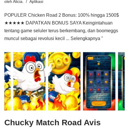
oleh
Alicia.
Aplikasi
POPULER Chicken Road 2 Bonus: 100% hingga 1500$
★★★★★ DAPATKAN BONUS SAYA Keingintahuan
tentang game seluler terus berkembang, dan boomeggs
muncul sebagai revolusi kecil ...
Selengkapnya "
Chucky Match Road Avis