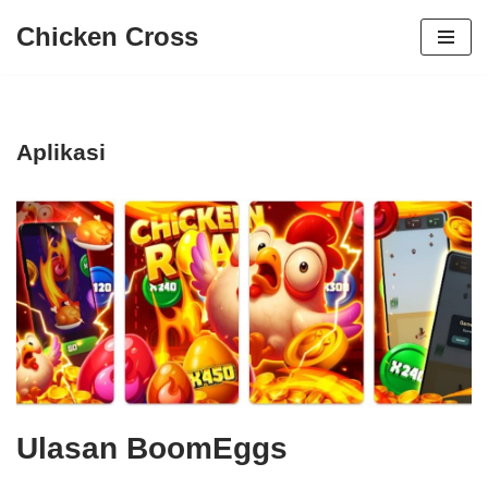
Chicken Cross
Loncat
ke
konten
Aplikasi
Ulasan BoomEggs