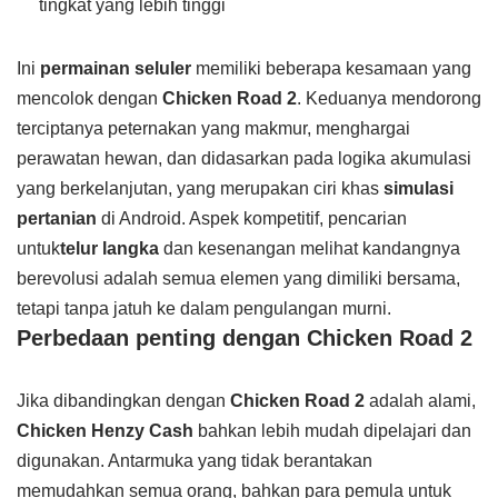
tingkat yang lebih tinggi
Ini
permainan seluler
memiliki beberapa kesamaan yang
mencolok dengan
Chicken Road 2
. Keduanya mendorong
terciptanya peternakan yang makmur, menghargai
perawatan hewan, dan didasarkan pada logika akumulasi
yang berkelanjutan, yang merupakan ciri khas
simulasi
pertanian
di Android. Aspek kompetitif, pencarian
untuk
telur langka
dan kesenangan melihat kandangnya
berevolusi adalah semua elemen yang dimiliki bersama,
tetapi tanpa jatuh ke dalam pengulangan murni.
Perbedaan penting dengan Chicken Road 2
Jika dibandingkan dengan
Chicken Road 2
adalah alami,
Chicken Henzy Cash
bahkan lebih mudah dipelajari dan
digunakan. Antarmuka yang tidak berantakan
memudahkan semua orang, bahkan para pemula untuk