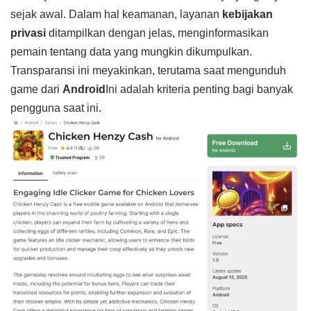
sejak awal. Dalam hal keamanan, layanan
kebijakan
privasi
ditampilkan dengan jelas, menginformasikan
pemain tentang data yang mungkin dikumpulkan.
Transparansi ini meyakinkan, terutama saat mengunduh
game dari
Android
Ini adalah kriteria penting bagi banyak
pengguna saat ini.