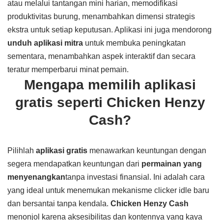
atau melalui tantangan mini harian, memodifikasi
produktivitas burung, menambahkan dimensi strategis
ekstra untuk setiap keputusan. Aplikasi ini juga mendorong
unduh aplikasi mitra
untuk membuka peningkatan
sementara, menambahkan aspek interaktif dan secara
teratur memperbarui minat pemain.
Mengapa memilih aplikasi
gratis seperti Chicken Henzy
Cash?
Pilihlah
aplikasi gratis
menawarkan keuntungan dengan
segera mendapatkan keuntungan dari
permainan yang
menyenangkan
tanpa investasi finansial. Ini adalah cara
yang ideal untuk menemukan mekanisme clicker idle baru
dan bersantai tanpa kendala.
Chicken Henzy Cash
menonjol karena aksesibilitas dan kontennya yang kaya