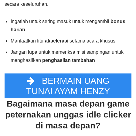
secara keseluruhan.
Ingatlah untuk sering masuk untuk mengambil
bonus
harian
Manfaatkan fitur
akselerasi
selama acara khusus
Jangan lupa untuk memeriksa misi sampingan untuk
menghasilkan
penghasilan tambahan
BERMAIN UANG
TUNAI AYAM HENZY
Bagaimana masa depan game
peternakan unggas idle clicker
di masa depan?