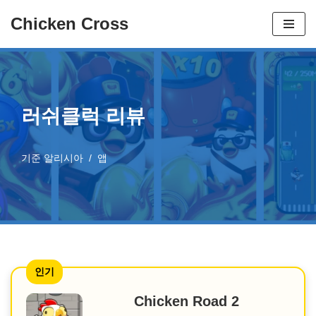
Chicken Cross
콘
텐
츠
로
러쉬클럭 리뷰
건
너
뛰
기준
알리시아
앱
기
인기
Chicken Road 2