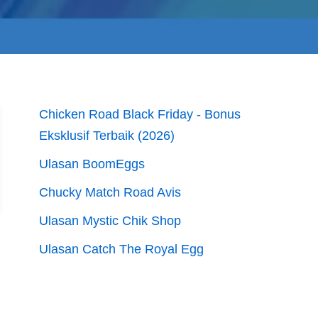
Chicken Road Black Friday - Bonus
Eksklusif Terbaik (2026)
Ulasan BoomEggs
Chucky Match Road Avis
Ulasan Mystic Chik Shop
Ulasan Catch The Royal Egg