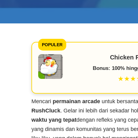
POPULER
Chicken 
Bonus: 100% hing
★★★
Mencari
permainan arcade
untuk bersant
RushCluck
. Gelar ini lebih dari sekadar 
waktu yang tepat
dengan refleks yang ce
yang dinamis dan komunitas yang terus 