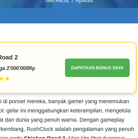
oleh
Alicia.
Aplikasi
Road 2
ga 2'000'000Rp
DAPATKAN BONUS SAYA
★★
ai di ponsel mereka, banyak gamer yang menemukan
hobi: gelar ini menggabungkan keterampilan, mengelola
pat dan dunia yang penuh warna. Dengan gameplay
berkembang, RushCluck adalah pengalaman yang penuh