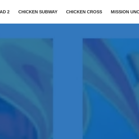
AD 2
CHICKEN SUBWAY
CHICKEN CROSS
MISSION UN