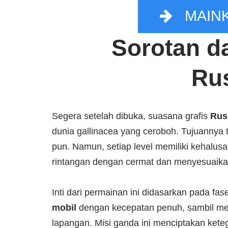
MAIN
Sorotan d
Ru
Segera setelah dibuka, suasana grafis
Rus
dunia gallinacea yang ceroboh. Tujuannya
pun. Namun, setiap level memiliki kehalu
rintangan dengan cermat dan menyesuaikan 
Inti dari permainan ini didasarkan pada fa
mobil
dengan kecepatan penuh, sambil m
lapangan. Misi ganda ini menciptakan ket