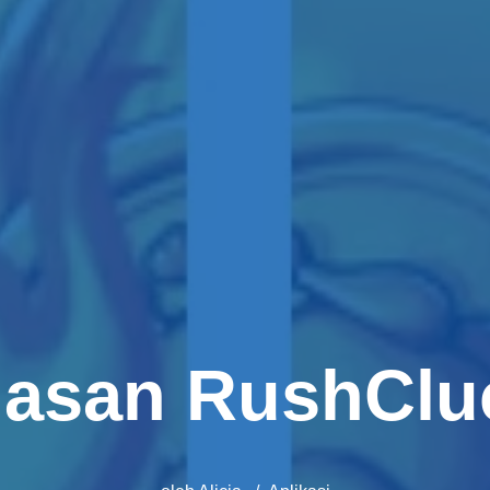
lasan RushClu