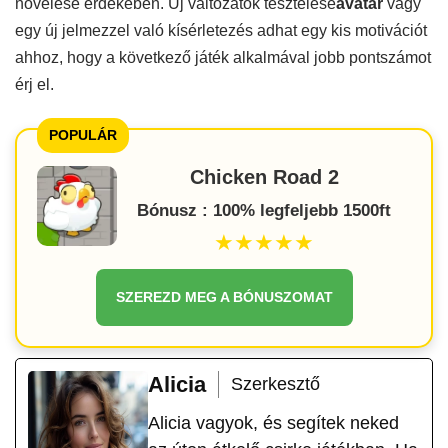
növelése érdekében. Új változatok tesztelése
avatar
vagy
egy új jelmezzel való kísérletezés adhat egy kis motivációt
ahhoz, hogy a következő játék alkalmával jobb pontszámot
érj el.
POPULÁR
Chicken Road 2
Bónusz : 100% legfeljebb 1500ft
★★★★★
SZEREZD MEG A BÓNUSZOMAT
Alicia
Szerkesztő
Alicia vagyok, és segítek neked