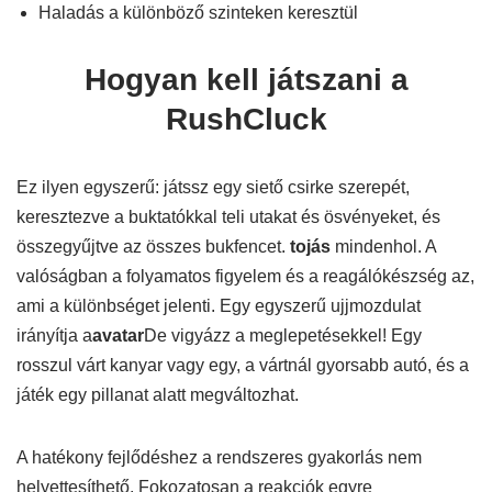
Haladás a különböző szinteken keresztül
Hogyan kell játszani a
RushCluck
Ez ilyen egyszerű: játssz egy siető csirke szerepét,
keresztezve a buktatókkal teli utakat és ösvényeket, és
összegyűjtve az összes bukfencet.
tojás
mindenhol. A
valóságban a folyamatos figyelem és a reagálókészség az,
ami a különbséget jelenti. Egy egyszerű ujjmozdulat
irányítja a
avatar
De vigyázz a meglepetésekkel! Egy
rosszul várt kanyar vagy egy, a vártnál gyorsabb autó, és a
játék egy pillanat alatt megváltozhat.
A hatékony fejlődéshez a rendszeres gyakorlás nem
helyettesíthető. Fokozatosan a reakciók egyre