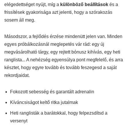
elégedettséget nyújt, míg a
különböző beállítások
és a
frissítések gyakorisága azt jelenti, hogy a szórakozás
sosem áll meg.
Másodszor, a fejlődés érzése mindenütt jelen van. Minden
egyes próbálkozásnál meglepetés vár rád: egy új
megvásárolható tárgy, egy rejtett bónusz kihívás, egy heti
ranglista... A nehézség egyensúlya pont megfelelő, és arra
késztet, hogy egyre tovább és tovább feszegesd a saját
rekordjaidat.
Fokozott sebesség és garantált adrenalin
Kíváncsiságot keltő ritka jutalmak
Heti ranglisták a barátokkal, hogy felpezsdítsd a
versenyt