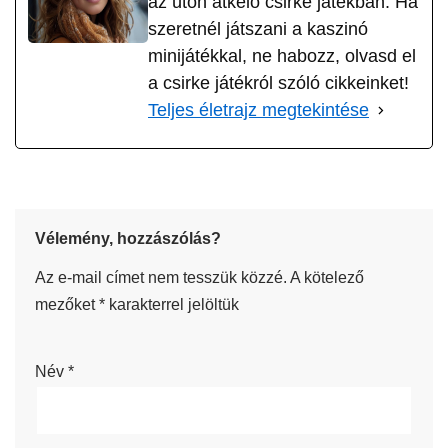
az úton átkelő csirke játékban. Ha
szeretnél játszani a kaszinó
minijátékkal, ne habozz, olvasd el
a csirke játékról szóló cikkeinket!
Teljes életrajz megtekintése
Vélemény, hozzászólás?
Az e-mail címet nem tesszük közzé.
A kötelező
mezőket
*
karakterrel jelöltük
Név
*