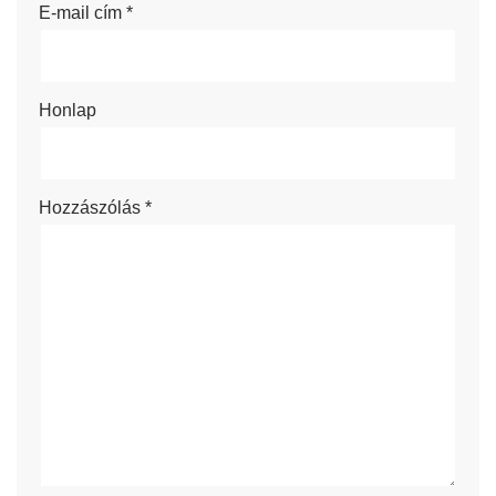
E-mail cím
*
Honlap
Hozzászólás
*