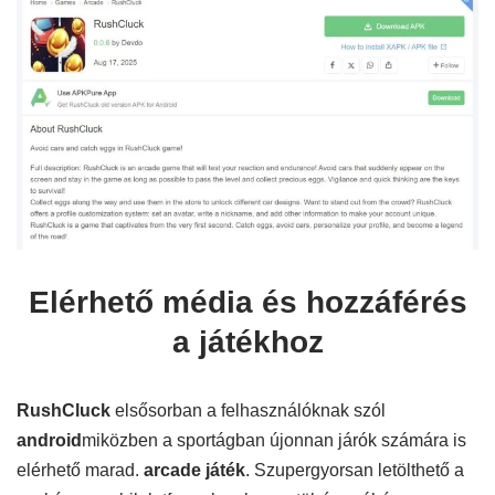
Elérhető média és hozzáférés
a játékhoz
RushCluck
elsősorban a felhasználóknak szól
android
miközben a sportágban újonnan járók számára is
elérhető marad.
arcade játék
. Szupergyorsan letölthető a