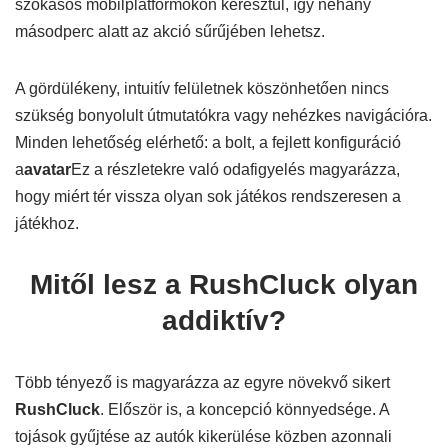
szokásos mobilplatformokon keresztül, így néhány
másodperc alatt az akció sűrűjében lehetsz.
A gördülékeny, intuitív felületnek köszönhetően nincs
szükség bonyolult útmutatókra vagy nehézkes navigációra.
Minden lehetőség elérhető: a bolt, a fejlett konfiguráció
a
avatar
Ez a részletekre való odafigyelés magyarázza,
hogy miért tér vissza olyan sok játékos rendszeresen a
játékhoz.
Mitől lesz a RushCluck olyan
addiktív?
Több tényező is magyarázza az egyre növekvő sikert
RushCluck
. Először is, a koncepció könnyedsége. A
tojások gyűjtése az autók kikerülése közben azonnali