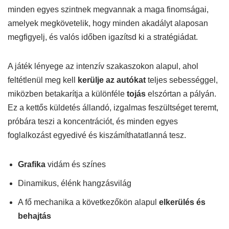
minden egyes szintnek megvannak a maga finomságai,
amelyek megkövetelik, hogy minden akadályt alaposan
megfigyelj, és valós időben igazítsd ki a stratégiádat.
A játék lényege az intenzív szakaszokon alapul, ahol
feltétlenül meg kell
kerülje az autókat
teljes sebességgel,
miközben betakarítja a különféle
tojás
elszórtan a pályán.
Ez a kettős küldetés állandó, izgalmas feszültséget teremt,
próbára teszi a koncentrációt, és minden egyes
foglalkozást egyedivé és kiszámíthatatlanná tesz.
Grafika
vidám és színes
Dinamikus, élénk hangzásvilág
A fő mechanika a következőkön alapul
elkerülés és
behajtás