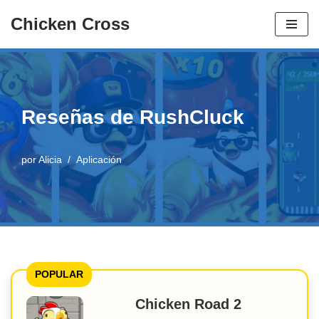
Chicken Cross
Ir
al
contenido
Reseñas de RushCluck
por
Alicia
Aplicación
POPULAR
Chicken Road 2