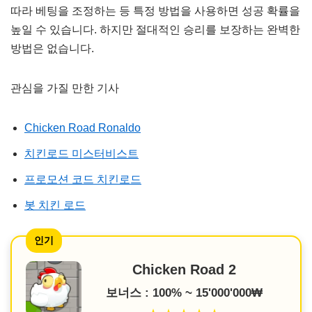
따라 베팅을 조정하는 등 특정 방법을 사용하면 성공 확률을
높일 수 있습니다. 하지만 절대적인 승리를 보장하는 완벽한
방법은 없습니다.
관심을 가질 만한 기사
Chicken Road Ronaldo
치킨로드 미스터비스트
프로모션 코드 치킨로드
봇 치킨 로드
인기
Chicken Road 2
보너스 : 100% ~ 15'000'000₩