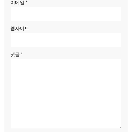
이메일
*
웹사이트
댓글
*