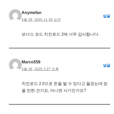
Anymefan
답글
5월 28, 2025 11:33 오전
보너스 코드 치킨로드 2에 너무 감사합니다.
Marco556
답글
5월 28, 2025 2:27 오후
치킨로드 2.0으로 돈을 벌 수 있다고 들었는데 믿
을 만한 건가요, 아니면 사기인가요?