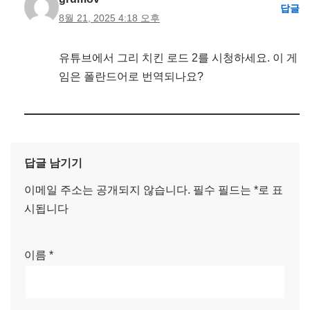
답글
8월 21, 2025 4:18 오후
유튜브에서 그리 치킨 로드 2를 시청하세요. 이 게
임은 폴란드어로 번역되나요?
답글 남기기
이메일 주소는 공개되지 않습니다.
필수 필드는
*
로 표
시됩니다
이름
*