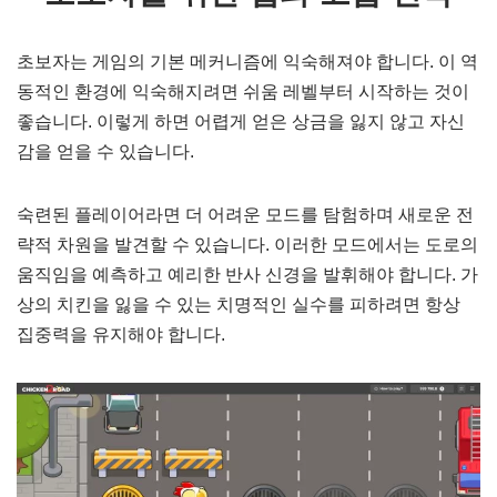
초보자는 게임의 기본 메커니즘에 익숙해져야 합니다. 이 역
동적인 환경에 익숙해지려면 쉬움 레벨부터 시작하는 것이
좋습니다. 이렇게 하면 어렵게 얻은 상금을 잃지 않고 자신
감을 얻을 수 있습니다.
숙련된 플레이어라면 더 어려운 모드를 탐험하며 새로운 전
략적 차원을 발견할 수 있습니다. 이러한 모드에서는 도로의
움직임을 예측하고 예리한 반사 신경을 발휘해야 합니다. 가
상의 치킨을 잃을 수 있는 치명적인 실수를 피하려면 항상
집중력을 유지해야 합니다.