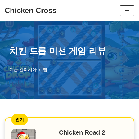
Chicken Cross
콘
텐
츠
로
치킨 드롭 미션 게임 리뷰
건
너
뛰
기준
알리시아
앱
기
인기
Chicken Road 2