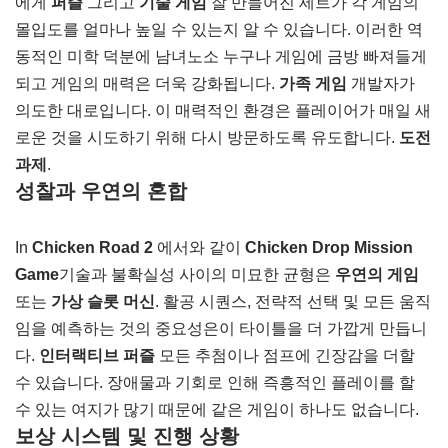
에게
퍼즐
그리고
기술 게임
잘 만들어진 세트가 각 게임의
몰입도를 얼마나 높일 수 있는지 알 수 있습니다. 이러한 역
동적인 미학 덕분에 남녀노소 누구나 게임에 금방 빠져들게
되고 게임의 매력은 더욱 강화됩니다.
가족 게임
개발자가
의도한 대로입니다. 이 매력적인 환경은 플레이어가 매일 새
로운 것을 시도하기 위해 다시 방문하도록 유도합니다.
도전
과제
.
성찰과 우연의 혼합
In
Chicken Road 2
에서와 같이
Chicken Drop Mission
Game
기술과 불확실성 사이의 미묘한 균형은
우연의 게임
또는
가상 슬롯 머신
. 활공 시퀀스, 전략적 선택 및 모든 움직
임을 예측하는 것의 중요성은이 타이틀을 더 가깝게 만듭니
다.
인터랙티브 퍼즐
모든 추첨이나 점프에 긴장감을 더할
수 있습니다. 장애물과 기회로 인해 즉흥적인 플레이를 할
수 있는 여지가 많기 때문에 같은 게임이 하나도 없습니다.
보상 시스템 및 진행 상황