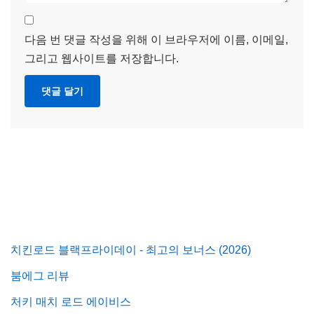
다음 번 댓글 작성을 위해 이 브라우저에 이름, 이메일,
그리고 웹사이트를 저장합니다.
치킨로드 블랙프라이데이 - 최고의 보너스 (2026)
붐에그 리뷰
처키 매치 로드 에이비스