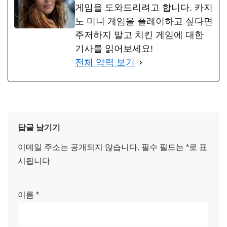
게임을 도와드리려고 합니다. 카지
노 미니 게임을 플레이하고 싶다면
주저하지 말고 치킨 게임에 대한
기사를 읽어보세요!
전체 약력 보기
답글 남기기
이메일 주소는 공개되지 않습니다.
필수 필드는
*
로 표
시됩니다
이름
*