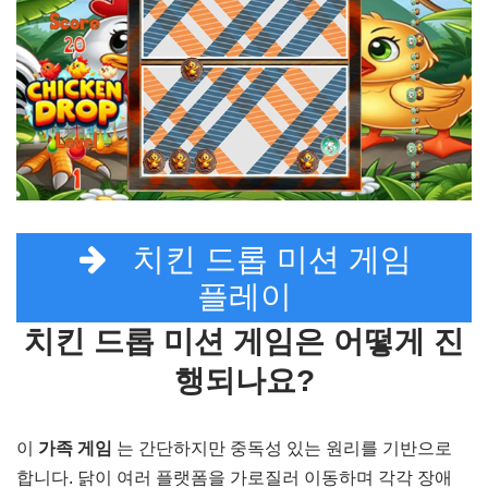
치킨 드롭 미션 게임
플레이
치킨 드롭 미션 게임은 어떻게 진
행되나요?
이
가족 게임
는 간단하지만 중독성 있는 원리를 기반으로
합니다. 닭이 여러 플랫폼을 가로질러 이동하며 각각 장애