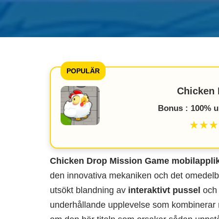
POPULÄR
Chicken 
Bonus : 100% up
★★★
Chicken Drop Mission Game mobilapplik
den innovativa mekaniken och det omedelb
utsökt blandning av
interaktivt pussel
oc
underhållande upplevelse som kombinerar ref