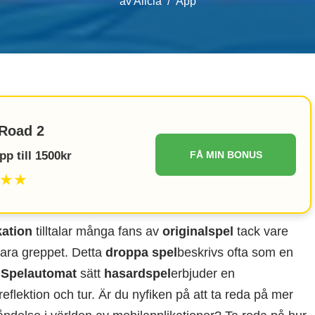
av
Alicia
App
Road 2
p till 1500kr
FÅ MIN BONUS
★★
ation
tilltalar många fans av
originalspel
tack vare
ara greppet. Detta
droppa spel
beskrivs ofta som en
h
Spelautomat
sätt
hasardspel
erbjuder en
lektion och tur. Är du nyfiken på att ta reda på mer