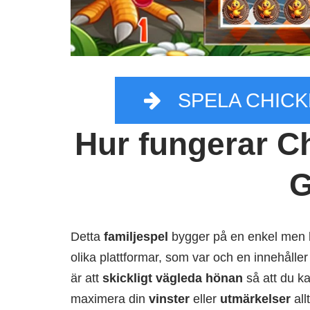
SPELA CHICK
Hur fungerar C
Detta
familjespel
bygger på en enkel men b
olika plattformar, som var och en innehålle
är att
skickligt vägleda hönan
så att du ka
maximera din
vinster
eller
utmärkelser
all