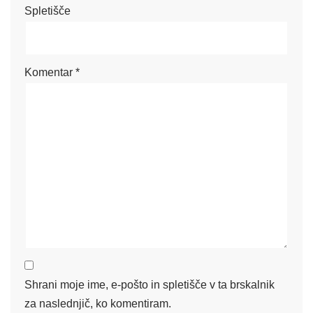
Spletišče
Komentar
*
Shrani moje ime, e-pošto in spletišče v ta brskalnik
za naslednjič, ko komentiram.