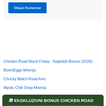
Chicken Road Black Friday - Najboljši Bonusi (2026)
BoomEggs Mnenja
Chucky Match Road Avis
Mystic Chik Shop Mnenja
Ujeti Kraljevo jajce Mnenja
🎁 EKSKLUZIVNI BONUS CHICKEN ROAD