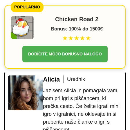
POPULARNO
Chicken Road 2
Bonus: 100% do 1500€
★★★★★
DOBIČITE MOJO BONUSNO NALOGO
Alicia
Urednik
Jaz sem Alicia in pomagala vam
bom pri igri s piščancem, ki
prečka cesto. Če želite igrati mini
igro v igralnici, ne oklevajte in si
preberite naše članke o igri s
piščancem!