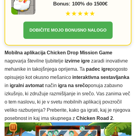
Bonus: 100% do 1500€
★★★★★
DOBIČITE MOJO BONUSNO NALOGO
Mobilna aplikacija Chicken Drop Mission Game
nagovarja številne ljubitelje
izvirne igre
zaradi inovativne
mehanike in takojšnjega oprijema. Ta
padec igre
pogosto
opisujejo kot okusno mešanico
interaktivna sestavljanka
in
igralni avtomat
način
igra na srečo
ponuja zabavno
izkušnjo, ki združuje razmišljanje in srečo. Vas zanima več
o tem naslovu, ki je v svetu mobilnih aplikacij povzročil
veliko razburjenja? Preberite, kako ga igrati, kaj je njegova
posebnost in kaj ima skupnega z
Chicken Road 2
.