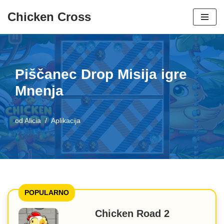
Chicken Cross
Preskoči
na
vsebino
Piščanec Drop Misija igre
Mnenja
od
Alicia
Aplikacija
POPULARNO
Chicken Road 2