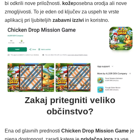
bi odkrili nove priložnosti.
kože
posebna orodja ali nove
zmogljivosti. To je eden od ključev za uspeh te vrste
aplikacij pri ljubiteljih
zabavni izzivi
in koristno.
Zakaj pritegniti veliko
občinstvo?
Ena od glavnih prednosti
Chicken Drop Mission Game
je
njena dostopnost, zaradi katere je
privlačna igra
za vse