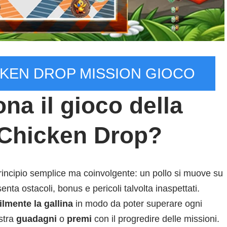
CKEN DROP MISSION GIOCO
na il gioco della
Chicken Drop?
rincipio semplice ma coinvolgente: un pollo si muove su
nta ostacoli, bonus e pericoli talvolta inaspettati.
ilmente la gallina
in modo da poter superare ogni
stra
guadagni
o
premi
con il progredire delle missioni.