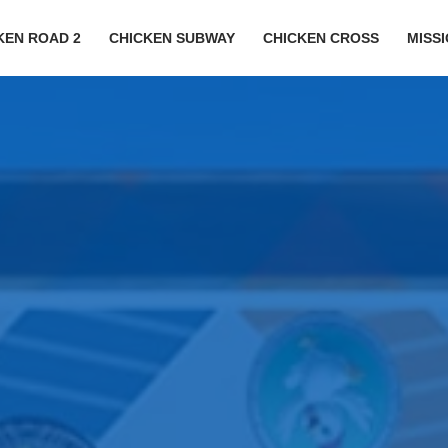
KEN ROAD 2
CHICKEN SUBWAY
CHICKEN CROSS
MISS