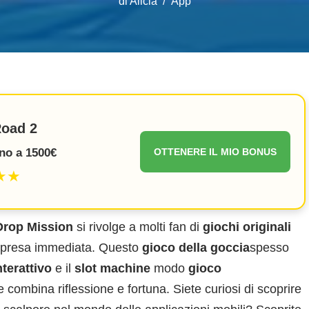
di
Alicia
App
Road 2
no a 1500€
OTTENERE IL MIO BONUS
★★
Drop Mission
si rivolge a molti fan di
giochi originali
la presa immediata. Questo
gioco della goccia
spesso
nterattivo
e il
slot machine
modo
gioco
 combina riflessione e fortuna. Siete curiosi di scoprire