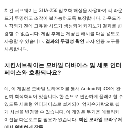
치킨 서브웨이는 SHA-256 암호화 해싱을 사용하여 각 라운
드가 투명하고 조작이 불가능하도록 보장합니다. 라운드가
시작되기 전에 고유한 시드가 생성되어 카지노가 결과를 변
경할 수 없습니다. 게임 후에는 제공된 해시를 다음 용도로
사용할 수 있습니다.
결과의 무결성 확인
타사 인증 도구를
사용합니다.
치킨서브웨이는 모바일 디바이스 및 세로 인터
페이스와 호환되나요?
예, 이 게임은 모바일 브라우저를 통해 Android와 iOS에 완
전히 최적화되어 있습니다. 한 손으로 편안하게 플레이할 수
있도록 세로형 인터페이스로 설계되어 엄지손가락으로 쉽
게 차선을 변경할 수 있습니다. 이 게임은 무거운 애플리케
이션을 다운로드할 필요가 없습니다.
최신 모바일 브라우저
에서 완벽하게 작동
.