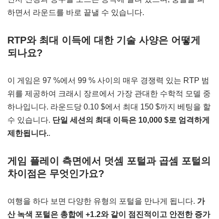
하면서 라운드를 바로 끝낼 수 있습니다.
RTP와 최대 이득에 대한 기술 사양은 어떻게
되나요?
이 게임은 97 %에서 99 % 사이의 매우 경쟁력 있는 RTP 범
위를 제공하여 크래시 장르에서 가장 관대한 수학적 모델 중
하나입니다. 라운드당 0.10 $에서 최대 150 $까지 베팅을 할
수 있습니다.
단일 세션의 최대 이득은 10,000 $로 엄격하게
제한됩니다.
.
게임 플레이 측면에서 덧셈 포털과 곱셈 포털의
차이점은 무엇인가요?
여행을 하다 보면 다양한 유형의 포털을 만나게 됩니다.
가
산 녹색 포털은 총합에 +1.2와 같이 점진적이고 안전한 증가