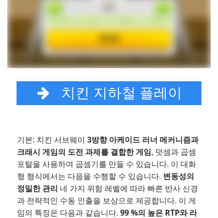
치킨 지하철 플레이
기본: 치킨 서브웨이
3방향 아케이드 러너 메커니즘과
크래시 게임의 도전 과제를 결합한 게임
, 덧셈과 곱셈
포털을 사용하여 곱셈기를 만들 수 있습니다. 이 대화
형 형식에서는 다음을 수행할 수 있습니다.
변동성의
정밀한 관리
네 가지 위험 레벨에 따라 빠른 반사 신경
과 전략적인 수동 인출을 보상으로 제공합니다. 이 게
임의 특징은 다음과 같습니다.
99 %의 높은 RTP와 라