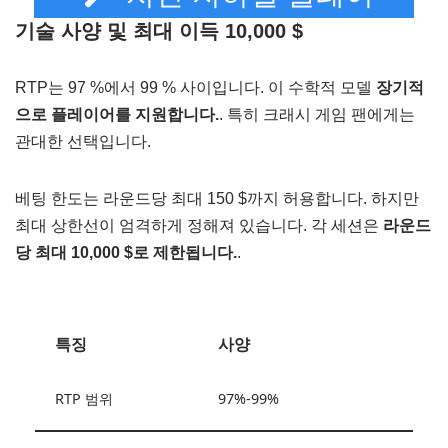
기술 사양 및 최대 이득 10,000 $
RTP는 97 %에서 99 % 사이입니다. 이 수학적 모델
장기적
으로 플레이어를 지원합니다.
. 특히 크래시 게임 팬에게는
관대한 선택입니다.
베팅 한도는 라운드당 최대 150 $까지 허용합니다. 하지만
최대 상한선이 엄격하게 정해져 있습니다. 각 세션은
라운드
당 최대 10,000 $로 제한됩니다.
.
특징
사양
RTP 범위
97%-99%