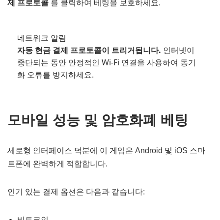
제 프로토콜
를 클릭하여 베팅을 보호하세요.
네트워크 알림
자동 현금 결제 프로토콜이 트리거됩니다.
인터넷이
중단되는 동안 안정적인 Wi-Fi 연결을 사용하여 동기
화 오류를 방지하세요.
모바일 성능 및 암호화폐 베팅
세로형 인터페이스 덕분에 이 게임은 Android 및 iOS 스마
트폰에 완벽하게 적합합니다.
인기 있는 결제 옵션은 다음과 같습니다:
비트코인