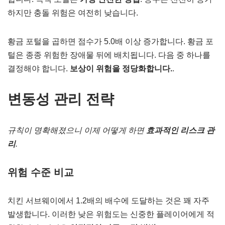
하지만 충돌 위험은 여전히 낮습니다.
황금 포털을 곱하면 점수가 5.0배 이상 증가합니다. 황금 포
털은 종종 위험한 장애물 뒤에 배치됩니다. 다음 중 하나를
결정해야 합니다.
보상이 위험을 정당화합니다.
.
변동성 관리 전략
규칙이 명확해졌으니 이제 어떻게 하면
효과적인 리스크 관
리
.
위험 수준 비교
치킨 서브웨이에서 1.2배의 배수에 도달하는 것은 꽤 자주
발생합니다. 이러한 낮은 위험도는 신중한 플레이어에게 적