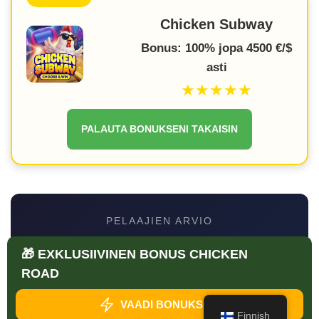
Chicken Subway
Bonus: 100% jopa 4500 €/$
asti
★★★★★
PALAUTA BONUKSENI TAKAISIN
PELAAJIEN ARVIO
★
★
★
★
★
🎁 EXKLUSIIVINEN BONUS CHICKEN
4
ROAD
/ 5
412 arvostelua
VAADI BONUKSENI
Finnish