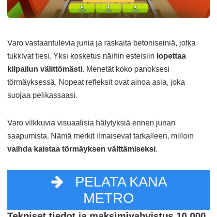
Varo vastaantulevia junia ja raskaita betoniseiniä, jotka
tukkivat tiesi. Yksi kosketus näihin esteisiin
lopettaa
kilpailun välittömästi
. Menetät koko panoksesi
törmäyksessä. Nopeat refleksit ovat ainoa asia, joka
suojaa pelikassaasi.
Varo vilkkuvia visuaalisia hälytyksiä ennen junan
saapumista. Nämä merkit ilmaisevat tarkalleen, milloin
vaihda kaistaa törmäyksen välttämiseksi
.
PELATA KANA
METRO
Tekniset tiedot ja maksimivahvistus 10 000