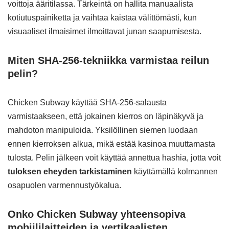
voittoja ääritilassa. Tärkeintä on hallita manuaalista
kotiutuspainiketta ja vaihtaa kaistaa välittömästi, kun
visuaaliset ilmaisimet ilmoittavat junan saapumisesta.
Miten SHA-256-tekniikka varmistaa reilun
pelin?
Chicken Subway käyttää SHA-256-salausta
varmistaakseen, että jokainen kierros on läpinäkyvä ja
mahdoton manipuloida. Yksilöllinen siemen luodaan
ennen kierroksen alkua, mikä estää kasinoa muuttamasta
tulosta. Pelin jälkeen voit käyttää annettua hashia, jotta voit
tuloksen eheyden tarkistaminen
käyttämällä kolmannen
osapuolen varmennustyökalua.
Onko Chicken Subway yhteensopiva
mobiililaitteiden ja vertikaalisten