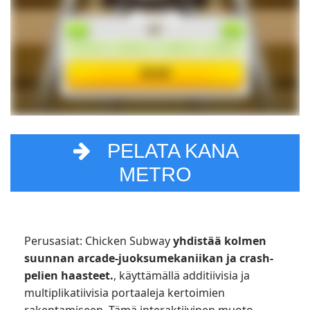
PELATA KANA
METRO
Perusasiat: Chicken Subway
yhdistää kolmen
suunnan arcade-juoksumekaniikan ja crash-
pelien haasteet.
, käyttämällä additiivisia ja
multiplikatiivisia portaaleja kertoimien
rakentamiseen. Tämä interaktiivinen muoto