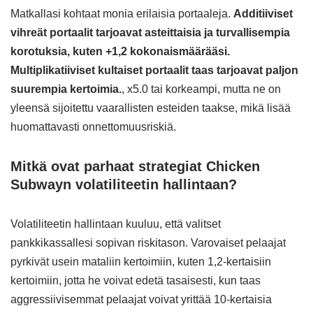
Matkallasi kohtaat monia erilaisia portaaleja.
Additiiviset
vihreät portaalit tarjoavat asteittaisia ja turvallisempia
korotuksia, kuten +1,2 kokonaismäärääsi.
Multiplikatiiviset kultaiset portaalit taas tarjoavat paljon
suurempia kertoimia.
, x5.0 tai korkeampi, mutta ne on
yleensä sijoitettu vaarallisten esteiden taakse, mikä lisää
huomattavasti onnettomuusriskiä.
Mitkä ovat parhaat strategiat Chicken
Subwayn volatiliteetin hallintaan?
Volatiliteetin hallintaan kuuluu, että valitset
pankkikassallesi sopivan riskitason. Varovaiset pelaajat
pyrkivät usein mataliin kertoimiin, kuten 1,2-kertaisiin
kertoimiin, jotta he voivat edetä tasaisesti, kun taas
aggressiivisemmat pelaajat voivat yrittää 10-kertaisia