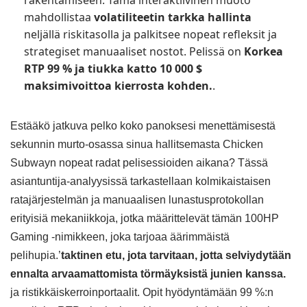
mahdollistaa
volatiliteetin tarkka hallinta
neljällä riskitasolla ja palkitsee nopeat refleksit ja
strategiset manuaaliset nostot. Pelissä on
Korkea
RTP 99 % ja tiukka katto 10 000 $
maksimivoittoa kierrosta kohden.
.
Estääkö jatkuva pelko koko panoksesi menettämisestä
sekunnin murto-osassa sinua hallitsemasta Chicken
Subwayn nopeat radat pelisessioiden aikana? Tässä
asiantuntija-analyysissä tarkastellaan kolmikaistaisen
ratajärjestelmän ja manuaalisen lunastusprotokollan
erityisiä mekaniikkoja, jotka määrittelevät tämän 100HP
Gaming -nimikkeen, joka tarjoaa äärimmäistä
pelihupia.’
taktinen etu, jota tarvitaan, jotta selviydytään
ennalta arvaamattomista törmäyksistä junien kanssa.
ja ristikkäiskerroinportaalit. Opit hyödyntämään 99 %:n