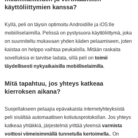
käyttöliittymien kanssa?
Kyllä, peli on täysin optimoitu Androidille ja iOS:lle
mobiiliselaimilla. Pelissä on pystysuora käyttöliittymä, joka
on suunniteltu mukavaan yhden käden pelaamiseen, joten
kaistaa on helppo vaihtaa peukalolla. Mitään raskaita
sovelluksia ei tarvitse ladata, sillä peli on
toimii
täydellisesti nykyaikaisilla mobiiliselaimilla
.
Mitä tapahtuu, jos yhteys katkeaa
kierroksen aikana?
Suojellakseen pelaajia epävakaista internetyhteyksistä
peli sisältää automaattisen kotiutusprotokollan. Jos yhteys
katkeaa yhtäkkiä, järjestelmä yrittää yleensä
varmista
voittosi viimeisimmällä tunnetulla kertoimella.
. On