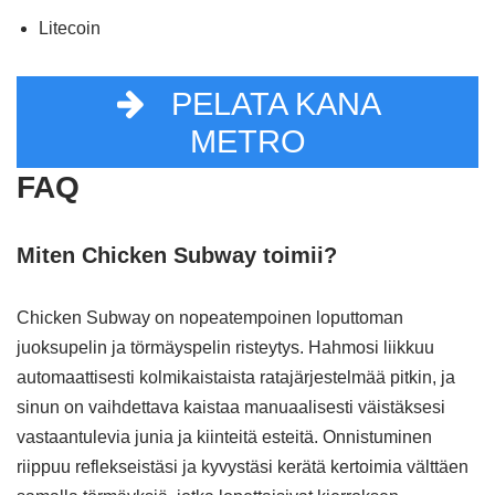
Litecoin
PELATA KANA
METRO
FAQ
Miten Chicken Subway toimii?
Chicken Subway on nopeatempoinen loputtoman
juoksupelin ja törmäyspelin risteytys. Hahmosi liikkuu
automaattisesti kolmikaistaista ratajärjestelmää pitkin, ja
sinun on vaihdettava kaistaa manuaalisesti väistäksesi
vastaantulevia junia ja kiinteitä esteitä. Onnistuminen
riippuu reflekseistäsi ja kyvystäsi kerätä kertoimia välttäen