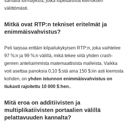
samalla törmäyksiä, jotka lopettaisivat kierroksen
välittömästi.
Mitkä ovat RTP:n tekniset eritelmät ja
enimmäisvahvistus?
Peli tarjoaa erittäin kilpailukykyisen RTP:n, joka vaihtelee
97 %:n ja 99 %:n välillä, mikä tekee siitä yhden crash-
genren anteliaimmista matemaattisista malleista. Vaikka
voit asettaa panoksia 0,10 $:stä aina 150 $:iin asti kierrosta
kohden, on
yhden istunnon enimmäisvahvistus on
tiukasti rajoitettu 10 000 $:hen.
.
Mitä eroa on additiivisten ja
multiplikatiivisten portaalien välillä
pelattavuuden kannalta?