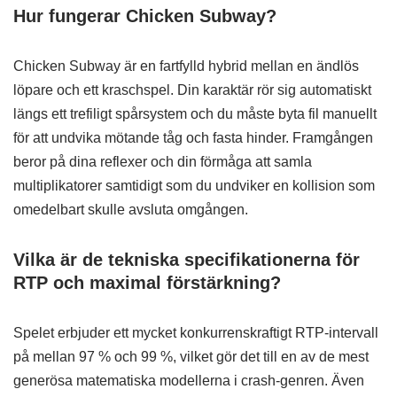
Hur fungerar Chicken Subway?
Chicken Subway är en fartfylld hybrid mellan en ändlös
löpare och ett kraschspel. Din karaktär rör sig automatiskt
längs ett trefiligt spårsystem och du måste byta fil manuellt
för att undvika mötande tåg och fasta hinder. Framgången
beror på dina reflexer och din förmåga att samla
multiplikatorer samtidigt som du undviker en kollision som
omedelbart skulle avsluta omgången.
Vilka är de tekniska specifikationerna för
RTP och maximal förstärkning?
Spelet erbjuder ett mycket konkurrenskraftigt RTP-intervall
på mellan 97 % och 99 %, vilket gör det till en av de mest
generösa matematiska modellerna i crash-genren. Även