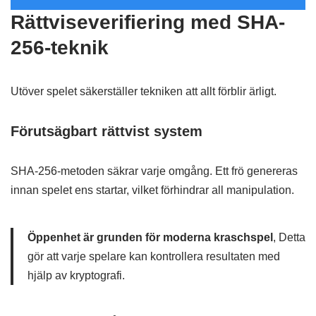
Rättviseverifiering med SHA-
256-teknik
Utöver spelet säkerställer tekniken att allt förblir ärligt.
Förutsägbart rättvist system
SHA-256-metoden säkrar varje omgång. Ett frö genereras
innan spelet ens startar, vilket förhindrar all manipulation.
Öppenhet är grunden för moderna kraschspel
, Detta
gör att varje spelare kan kontrollera resultaten med
hjälp av kryptografi.