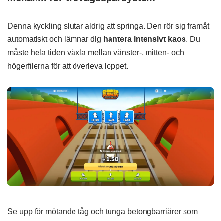
Denna kyckling slutar aldrig att springa. Den rör sig framåt
automatiskt och lämnar dig
hantera intensivt kaos
. Du
måste hela tiden växla mellan vänster-, mitten- och
högerfilerna för att överleva loppet.
Se upp för mötande tåg och tunga betongbarriärer som