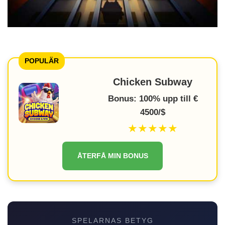
POPULÄR
Chicken Subway
Bonus: 100% upp till €
4500/$
★★★★★
ÅTERFÅ MIN BONUS
SPELARNAS BETYG