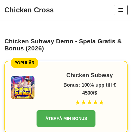
Chicken Cross
Hoppa
till
innehåll
Chicken Subway Demo - Spela Gratis &
Bonus (2026)
POPULÄR
Chicken Subway
Bonus: 100% upp till €
4500/$
★★★★★
ÅTERFÅ MIN BONUS