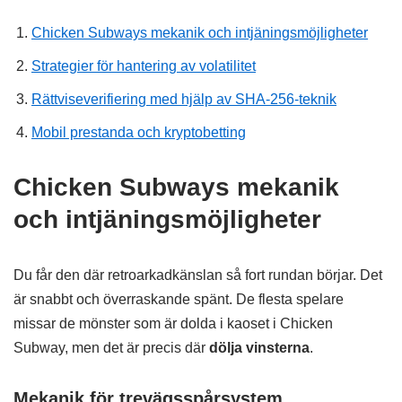
Chicken Subways mekanik och intjäningsmöjligheter
Strategier för hantering av volatilitet
Rättviseverifiering med hjälp av SHA-256-teknik
Mobil prestanda och kryptobetting
Chicken Subways mekanik
och intjäningsmöjligheter
Du får den där retroarkadkänslan så fort rundan börjar. Det
är snabbt och överraskande spänt. De flesta spelare
missar de mönster som är dolda i kaoset i Chicken
Subway, men det är precis där
dölja vinsterna
.
Mekanik för trevägsspårsystem