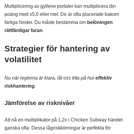
Multiplicering av gyllene portaler kan multiplicera din
poäng med x5,0 eller mer. De är ofta placerade bakom
farliga hinder. Du måste bestämma om
belöningen
rättfärdigar faran
.
Strategier för hantering av
volatilitet
Nu när reglerna är klara, låt oss titta på hur
effektiv
riskhantering
.
Jämförelse av risknivåer
Att nå en multiplikator på 1,2x i Chicken Subway händer
ganska ofta. Dessa lågriskkörningar är perfekta för