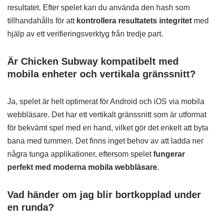
resultatet. Efter spelet kan du använda den hash som
tillhandahålls för att
kontrollera resultatets integritet
med
hjälp av ett verifieringsverktyg från tredje part.
Är Chicken Subway kompatibelt med
mobila enheter och vertikala gränssnitt?
Ja, spelet är helt optimerat för Android och iOS via mobila
webbläsare. Det har ett vertikalt gränssnitt som är utformat
för bekvämt spel med en hand, vilket gör det enkelt att byta
bana med tummen. Det finns inget behov av att ladda ner
några tunga applikationer, eftersom spelet
fungerar
perfekt med moderna mobila webbläsare
.
Vad händer om jag blir bortkopplad under
en runda?