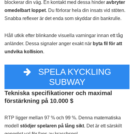
blockerar din väg. En kontakt med dessa hinder
avbryter
omedelbart loppet
. Du förlorar hela din insats vid stöten.
Snabba reflexer är det enda som skyddar din bankrulle.
Håll utkik efter blinkande visuella varningar innan ett tåg
anländer. Dessa signaler anger exakt när
byta fil för att
undvika kollision
.
SPELA KYCKLING
SUBWAY
Tekniska specifikationer och maximal
förstärkning på 10.000 $
RTP ligger mellan 97 % och 99 %. Denna matematiska
modell
stödjer spelaren på lång sikt
. Det är ett särskilt
generöst val för fans av kraschspel.