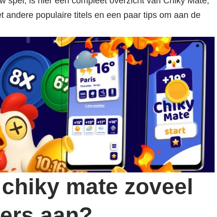
 spel, is hier een compleet overzicht van Chiky Mate,
 andere populaire titels en een paar tips om aan de
 chiky mate zoveel
lers aan?