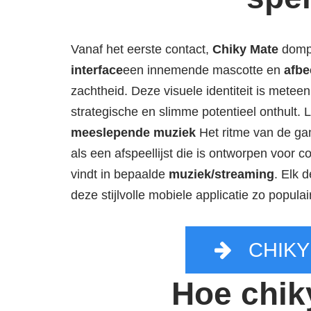
Vanaf het eerste contact,
Chiky Mate
dompe
interface
een innemende mascotte en
afbe
zachtheid. Deze visuele identiteit is metee
strategische en slimme potentieel onthult. L
meeslepende muziek
Het ritme van de gam
als een afspeellijst die is ontworpen voor c
vindt in bepaalde
muziek/streaming
. Elk 
deze stijlvolle mobiele applicatie zo populair
CHIKY
Hoe chik