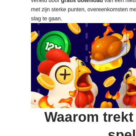
verleid door
gratis download
van een nieuw
met zijn sterke punten, overeenkomsten met
slag te gaan.
Waarom trekt
spe