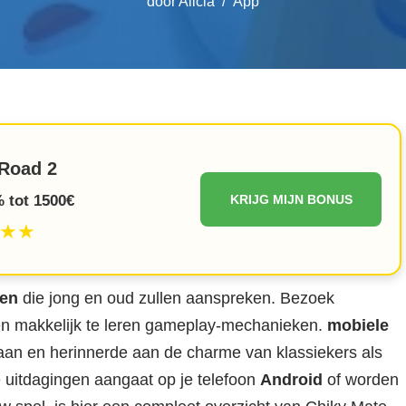
door
Alicia
App
Road 2
 tot 1500€
KRIJG MIJN BONUS
★★
len
die jong en oud zullen aanspreken. Bezoek
en makkelijk te leren gameplay-mechanieken.
mobiele
aan en herinnerde aan de charme van klassiekers als
e uitdagingen aangaat op je telefoon
Android
of worden