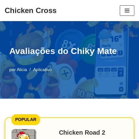
Chicken Cross
Pular
para
o
conteúdo
Avaliações do Chiky Mate
por
Alicia
Aplicativo
POPULAR
Chicken Road 2