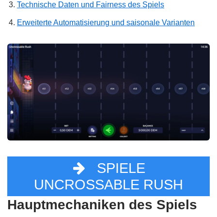
Technische Daten und Fairness des Spiels
Erweiterte Automatisierung und saisonale Varianten
SPIELE
UNCROSSABLE RUSH
Hauptmechaniken des Spiels