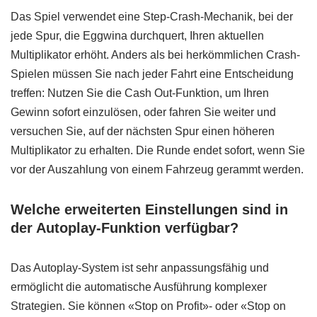
Das Spiel verwendet eine Step-Crash-Mechanik, bei der
jede Spur, die Eggwina durchquert, Ihren aktuellen
Multiplikator erhöht. Anders als bei herkömmlichen Crash-
Spielen müssen Sie nach jeder Fahrt eine Entscheidung
treffen: Nutzen Sie die Cash Out-Funktion, um Ihren
Gewinn sofort einzulösen, oder fahren Sie weiter und
versuchen Sie, auf der nächsten Spur einen höheren
Multiplikator zu erhalten. Die Runde endet sofort, wenn Sie
vor der Auszahlung von einem Fahrzeug gerammt werden.
Welche erweiterten Einstellungen sind in
der Autoplay-Funktion verfügbar?
Das Autoplay-System ist sehr anpassungsfähig und
ermöglicht die automatische Ausführung komplexer
Strategien. Sie können «Stop on Profit»- oder «Stop on