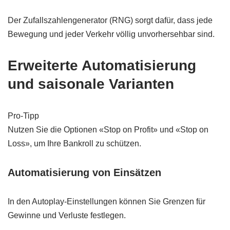
Der Zufallszahlengenerator (RNG) sorgt dafür, dass jede
Bewegung und jeder Verkehr völlig unvorhersehbar sind.
Erweiterte Automatisierung
und saisonale Varianten
Pro-Tipp
Nutzen Sie die Optionen «Stop on Profit» und «Stop on
Loss», um Ihre Bankroll zu schützen.
Automatisierung von Einsätzen
In den Autoplay-Einstellungen können Sie Grenzen für
Gewinne und Verluste festlegen.