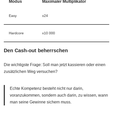
Modus
Maximaler Multiplikator
Easy
x24
Hardcore
x10 000
Den Cash-out beherrschen
Die wichtigste Frage: Soll man jetzt kassieren oder einen
zusätzlichen Weg versuchen?
Echte Kompetenz besteht nicht nur darin,
voranzukommen, sondern auch darin, zu wissen, wann
man seine Gewinne sichern muss.