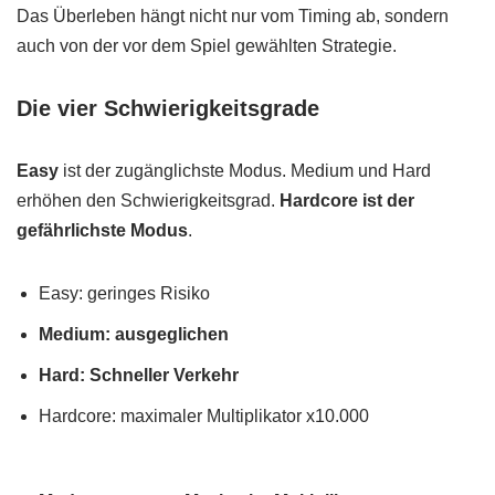
Das Überleben hängt nicht nur vom Timing ab, sondern
auch von der vor dem Spiel gewählten Strategie.
Die vier Schwierigkeitsgrade
Easy
ist der zugänglichste Modus. Medium und Hard
erhöhen den Schwierigkeitsgrad.
Hardcore ist der
gefährlichste Modus
.
Easy: geringes Risiko
Medium: ausgeglichen
Hard: Schneller Verkehr
Hardcore: maximaler Multiplikator x10.000