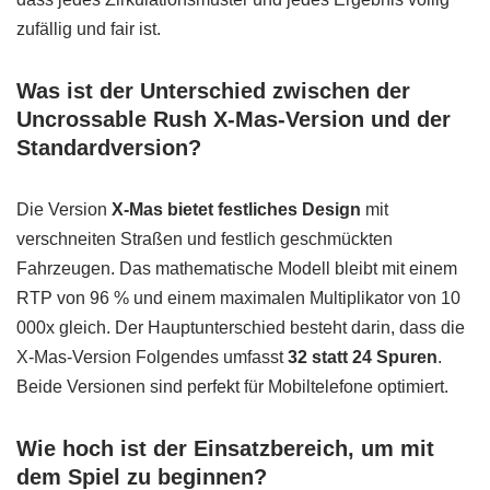
zufällig und fair ist.
Was ist der Unterschied zwischen der
Uncrossable Rush X-Mas-Version und der
Standardversion?
Die Version
X-Mas bietet festliches Design
mit
verschneiten Straßen und festlich geschmückten
Fahrzeugen. Das mathematische Modell bleibt mit einem
RTP von 96 % und einem maximalen Multiplikator von 10
000x gleich. Der Hauptunterschied besteht darin, dass die
X-Mas-Version Folgendes umfasst
32 statt 24 Spuren
.
Beide Versionen sind perfekt für Mobiltelefone optimiert.
Wie hoch ist der Einsatzbereich, um mit
dem Spiel zu beginnen?