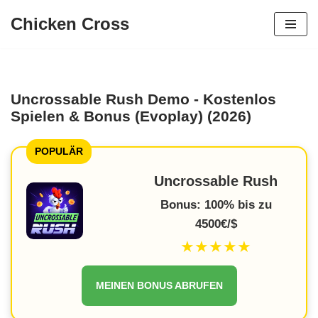
Chicken Cross
Zum
Inhalt
springen
Uncrossable Rush Demo - Kostenlos
Spielen & Bonus (Evoplay) (2026)
POPULÄR
Uncrossable Rush
Bonus: 100% bis zu
4500€/$
★★★★★
MEINEN BONUS ABRUFEN