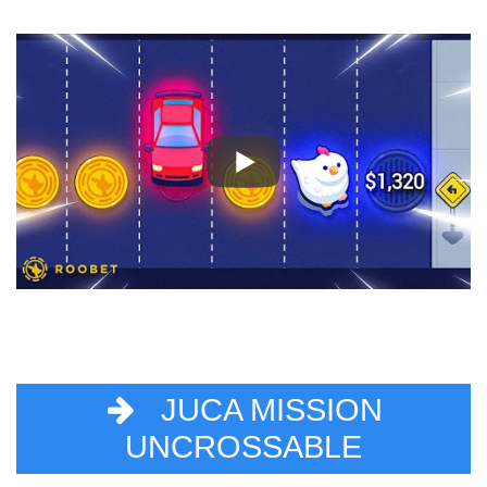
JUCA MISSION
UNCROSSABLE