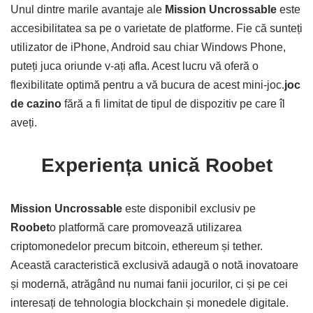
Unul dintre marile avantaje ale
Mission Uncrossable
este
accesibilitatea sa pe o varietate de platforme. Fie că sunteți
utilizator de iPhone, Android sau chiar Windows Phone,
puteți juca oriunde v-ați afla. Acest lucru vă oferă o
flexibilitate optimă pentru a vă bucura de acest mini-joc.
joc
de cazino
fără a fi limitat de tipul de dispozitiv pe care îl
aveți.
Experiența unică Roobet
Mission Uncrossable
este disponibil exclusiv pe
Roobet
o platformă care promovează utilizarea
criptomonedelor precum bitcoin, ethereum și tether.
Această caracteristică exclusivă adaugă o notă inovatoare
și modernă, atrăgând nu numai fanii jocurilor, ci și pe cei
interesați de tehnologia blockchain și monedele digitale.