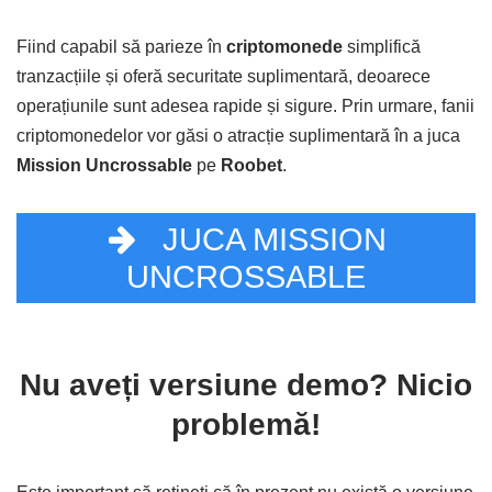
Fiind capabil să parieze în
criptomonede
simplifică
tranzacțiile și oferă securitate suplimentară, deoarece
operațiunile sunt adesea rapide și sigure. Prin urmare, fanii
criptomonedelor vor găsi o atracție suplimentară în a juca
Mission Uncrossable
pe
Roobet
.
JUCA MISSION
UNCROSSABLE
Nu aveți versiune demo? Nicio
problemă!