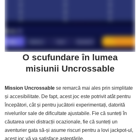
O scufundare în lumea
misiunii Uncrossable
Mission Uncrossable
se remarcă mai ales prin simplitate
și accesibilitate. De fapt, acest joc este potrivit atât pentru
începători, cât și pentru jucătorii experimentați, datorită
nivelurilor sale de dificultate ajustabile. Fie că sunteți în
căutarea unei distracții ocazionale, fie că sunteți un
aventurier gata să-și asume riscuri pentru a lovi jackpot-ul,
acest joc vă va satisface așteptările.