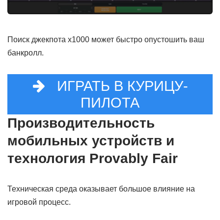
Поиск джекпота x1000 может быстро опустошить ваш
банкролл.
ИГРАТЬ В КУРИЦУ-
ПИЛОТА
Производительность
мобильных устройств и
технология Provably Fair
Техническая среда оказывает большое влияние на
игровой процесс.