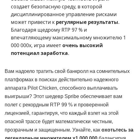
создает безопасную среду, в которой
дисциплинированное управление рисками
может привести к
регулярные результаты
.
Благодаря щедрому RTP 97 % и
впечатляющему максимальному множителю 1
000 000x, игра имеет
очень высокий
потенциал заработка
.
Вам надоело тратить свой банкролл на сомнительных
платформах в поисках действительно надежного
аппарата Pilot Chicken, способного выплачивать
выигрыши? Этот шедевр Spribe обеспечивает вам
полет с рекордным RTP 99 % и проверенной
лицензией, гарантируя, что каждый взлет на этой
опасной трассе будет математически честным,
прозрачным и защищенным. Узнайте, как
охотьтесь за
легендарным множителем x1 000 000
балансируя