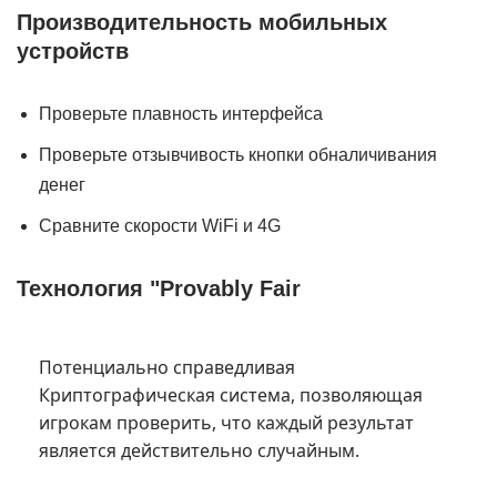
Производительность мобильных
устройств
Проверьте плавность интерфейса
Проверьте отзывчивость кнопки обналичивания
денег
Сравните скорости WiFi и 4G
Технология "Provably Fair
Потенциально справедливая
Криптографическая система, позволяющая
игрокам проверить, что каждый результат
является действительно случайным.