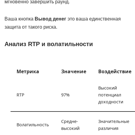
мгновенно завершить раунд.
Ваша кнопка
Вывод денег
это ваша единственная
защита от такого риска.
Анализ RTP и волатильности
Метрика
Значение
Воздействие
Высокий
RTP
97%
потенциал
доходности
Средне-
Значительные
Волатильность
высокий
различия