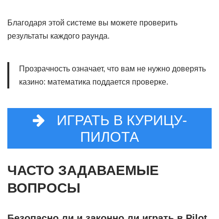
Благодаря этой системе вы можете проверить
результаты каждого раунда.
Прозрачность означает, что вам не нужно доверять
казино: математика поддается проверке.
ИГРАТЬ В КУРИЦУ-
ПИЛОТА
ЧАСТО ЗАДАВАЕМЫЕ
ВОПРОСЫ
Безопасно ли и законно ли играть в Pilot