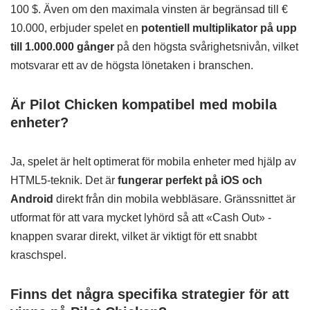
100 $. Även om den maximala vinsten är begränsad till €
10.000, erbjuder spelet en
potentiell multiplikator på upp
till 1.000.000 gånger
på den högsta svårighetsnivån, vilket
motsvarar ett av de högsta lönetaken i branschen.
Är Pilot Chicken kompatibel med mobila
enheter?
Ja, spelet är helt optimerat för mobila enheter med hjälp av
HTML5-teknik. Det är
fungerar perfekt på iOS och
Android
direkt från din mobila webbläsare. Gränssnittet är
utformat för att vara mycket lyhörd så att «Cash Out» -
knappen svarar direkt, vilket är viktigt för ett snabbt
kraschspel.
Finns det några specifika strategier för att