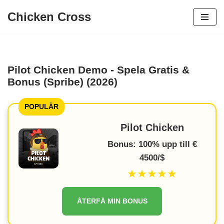
Chicken Cross
Hoppa
till
innehåll
Pilot Chicken Demo - Spela Gratis &
Bonus (Spribe) (2026)
POPULÄR
Pilot Chicken
Bonus: 100% upp till €
4500/$
★★★★★
ÅTERFÅ MIN BONUS