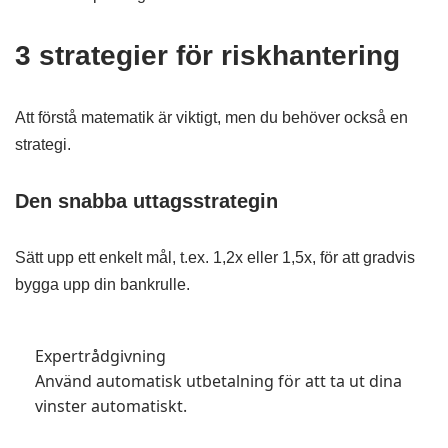
3 strategier för riskhantering
Att förstå matematik är viktigt, men du behöver också en
strategi.
Den snabba uttagsstrategin
Sätt upp ett enkelt mål, t.ex. 1,2x eller 1,5x, för att gradvis
bygga upp din bankrulle.
Expertrådgivning
Använd automatisk utbetalning för att ta ut dina
vinster automatiskt.