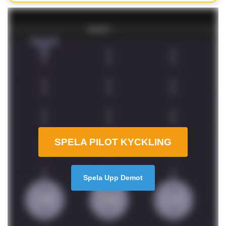
SPELA PILOT KYCKLING
Spela Upp Demot