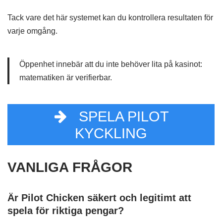
Tack vare det här systemet kan du kontrollera resultaten för
varje omgång.
Öppenhet innebär att du inte behöver lita på kasinot:
matematiken är verifierbar.
SPELA PILOT
KYCKLING
VANLIGA FRÅGOR
Är Pilot Chicken säkert och legitimt att
spela för riktiga pengar?