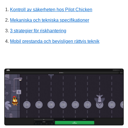
Kontroll av säkerheten hos Pilot Chicken
Mekaniska och tekniska specifikationer
3 strategier för riskhantering
Mobil prestanda och bevisligen rättvis teknik