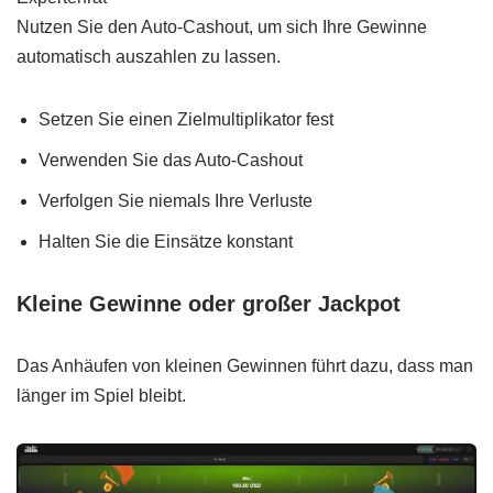
Nutzen Sie den Auto-Cashout, um sich Ihre Gewinne
automatisch auszahlen zu lassen.
Setzen Sie einen Zielmultiplikator fest
Verwenden Sie das Auto-Cashout
Verfolgen Sie niemals Ihre Verluste
Halten Sie die Einsätze konstant
Kleine Gewinne oder großer Jackpot
Das Anhäufen von kleinen Gewinnen führt dazu, dass man
länger im Spiel bleibt.