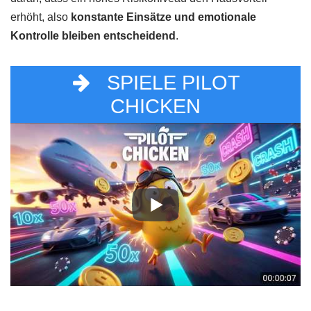
erhöht, also
konstante Einsätze und emotionale
Kontrolle bleiben entscheidend
.
SPIELE PILOT
CHICKEN