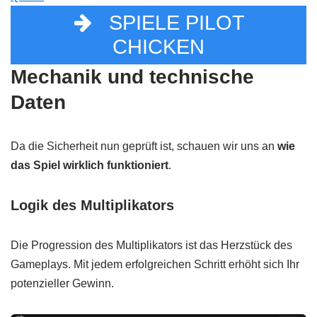
SPIELE PILOT
CHICKEN
Mechanik und technische
Daten
Da die Sicherheit nun geprüft ist, schauen wir uns an
wie
das Spiel wirklich funktioniert
.
Logik des Multiplikators
Die Progression des Multiplikators ist das Herzstück des
Gameplays. Mit jedem erfolgreichen Schritt erhöht sich Ihr
potenzieller Gewinn.