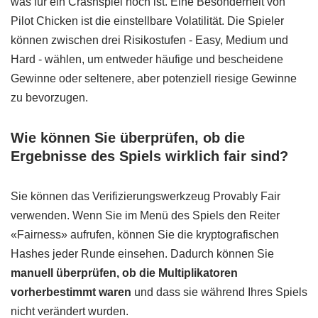
was für ein Crashspiel hoch ist. Eine Besonderheit von
Pilot Chicken ist die einstellbare Volatilität. Die Spieler
können zwischen drei Risikostufen - Easy, Medium und
Hard - wählen, um entweder häufige und bescheidene
Gewinne oder seltenere, aber potenziell riesige Gewinne
zu bevorzugen.
Wie können Sie überprüfen, ob die
Ergebnisse des Spiels wirklich fair sind?
Sie können das Verifizierungswerkzeug Provably Fair
verwenden. Wenn Sie im Menü des Spiels den Reiter
«Fairness» aufrufen, können Sie die kryptografischen
Hashes jeder Runde einsehen. Dadurch können Sie
manuell überprüfen, ob die Multiplikatoren
vorherbestimmt waren
und dass sie während Ihres Spiels
nicht verändert wurden.