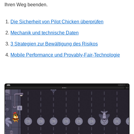
Ihren Weg beenden.
Die Sicherheit von Pilot Chicken überprüfen
Mechanik und technische Daten
3 Strategien zur Bewältigung des Risikos
Mobile Performance und Provably-Fair-Technologie