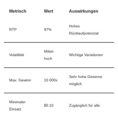
Metrisch
Wert
Auswirkungen
Hohes
RTP
97%
Rücklaufpotenzial
Mittel-
Volatilität
Wichtige Variationen
hoch
Sehr hohe Gewinne
Max. Gewinn
10 000x
möglich
Minimaler
$0.10
Zugänglich für alle
Einsatz