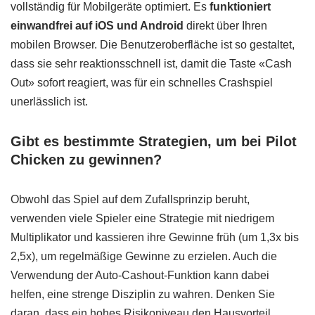
vollständig für Mobilgeräte optimiert. Es
funktioniert
einwandfrei auf iOS und Android
direkt über Ihren
mobilen Browser. Die Benutzeroberfläche ist so gestaltet,
dass sie sehr reaktionsschnell ist, damit die Taste «Cash
Out» sofort reagiert, was für ein schnelles Crashspiel
unerlässlich ist.
Gibt es bestimmte Strategien, um bei Pilot
Chicken zu gewinnen?
Obwohl das Spiel auf dem Zufallsprinzip beruht,
verwenden viele Spieler eine Strategie mit niedrigem
Multiplikator und kassieren ihre Gewinne früh (um 1,3x bis
2,5x), um regelmäßige Gewinne zu erzielen. Auch die
Verwendung der Auto-Cashout-Funktion kann dabei
helfen, eine strenge Disziplin zu wahren. Denken Sie
daran, dass ein hohes Risikoniveau den Hausvorteil