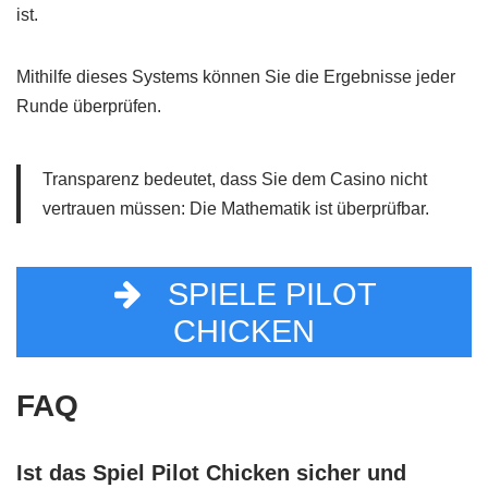
ist.
Mithilfe dieses Systems können Sie die Ergebnisse jeder
Runde überprüfen.
Transparenz bedeutet, dass Sie dem Casino nicht
vertrauen müssen: Die Mathematik ist überprüfbar.
SPIELE PILOT
CHICKEN
FAQ
Ist das Spiel Pilot Chicken sicher und