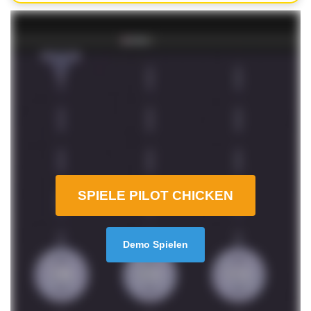
SPIELE PILOT CHICKEN
Demo Spielen