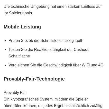
Die technische Umgebung hat einen starken Einfluss auf
Ihr Spielerlebnis.
Mobile Leistung
Prüfen Sie, ob die Schnittstelle flüssig läuft
Testen Sie die Reaktionsfähigkeit der Cashout-
Schaltfläche
Vergleichen Sie die Geschwindigkeit über WiFi und 4G
Provably-Fair-Technologie
Provably Fair
Ein kryptografisches System, mit dem die Spieler
überprüfen können, ob jedes Ergebnis tatsächlich zufällig