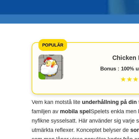
POPULÄR
Chicken 
Bonus : 100% up
★★★
Vem kan motstå lite
underhållning på din 
familjen av
mobila spel
Spelets enkla men 
nyfikne sysselsatt. Här använder sig varje 
utmärkta reflexer. Konceptet belyser de
sor