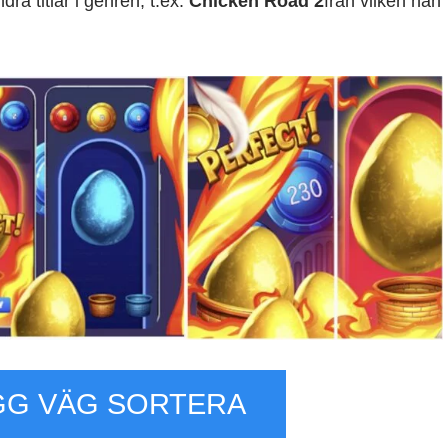
ra titlar i genren, t.ex.
Chicken Road 2
från vilken han
GG VÄG SORTERA