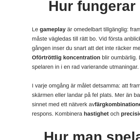
Hur fungerar
Le
gameplay
är omedelbart tillgänglig: fram
måste vägledas till rätt bo. Vid första anbli
gången inser du snart att det inte räcker med
Oförtröttlig koncentration
blir oumbärlig.
spelaren in i en rad varierande utmaningar.
I varje omgång är målet detsamma: att fra
skärmen eller landar på fel plats. Mer än bar
sinnet med ett nätverk av
färgkombination
respons. Kombinera
hastighet
och
precis
Hur man spel