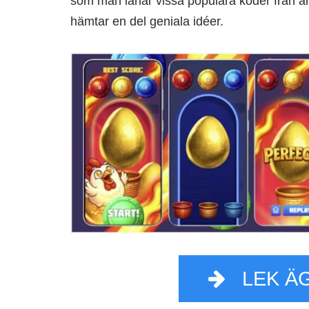
som man lånar vissa populära koder från and
hämtar en del geniala idéer.
LEK Ä