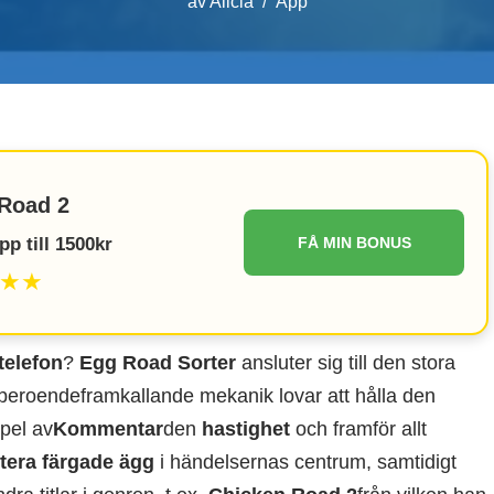
av
Alicia
App
Road 2
p till 1500kr
FÅ MIN BONUS
★★
telefon
?
Egg Road Sorter
ansluter sig till den stora
beroendeframkallande mekanik lovar att hålla den
spel av
Kommentar
den
hastighet
och framför allt
tera färgade ägg
i händelsernas centrum, samtidigt