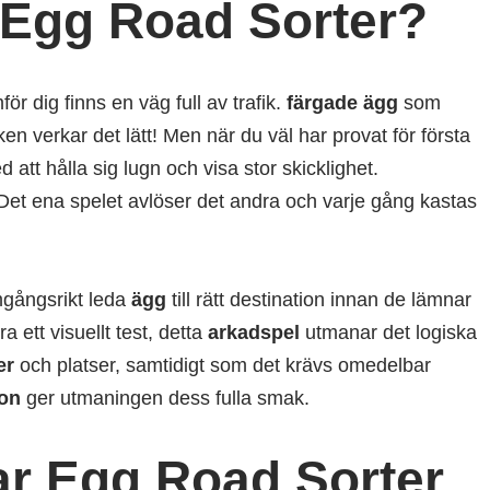
 Egg Road Sorter?
för dig finns en väg full av trafik.
färgade ägg
som
cken verkar det lätt! Men när du väl har provat för första
 att hålla sig lugn och visa stor skicklighet.
 Det ena spelet avlöser det andra och varje gång kastas
mgångsrikt leda
ägg
till rätt destination innan de lämnar
a ett visuellt test, detta
arkadspel
utmanar det logiska
er
och platser, samtidigt som det krävs omedelbar
ion
ger utmaningen dess fulla smak.
ar Egg Road Sorter