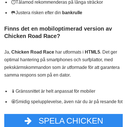
⏱ Tålamod rekommenderas på långa sträckor
🥅 Justera risken efter din
bankrulle
Finns det en mobiloptimerad version av
Chicken Road Race?
Ja,
Chicken Road Race
har utformats i
HTML5
. Det ger
optimal hantering på smartphones och surfplattor, med
pekskärmskommandon som är utformade för att garantera
samma respons som på en dator.
📱 Gränssnittet är helt anpassat för mobiler
🤩 Smidig spelupplevelse, även när du är på resande fot
SPELA CHICKEN