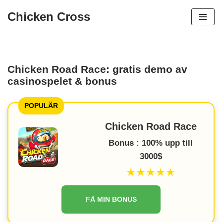
Chicken Cross
Hoppa
till
innehåll
Chicken Road Race: gratis demo av
casinospelet & bonus
POPULÄR
Chicken Road Race
Bonus : 100% upp till
3000$
★★★★★
FÅ MIN BONUS