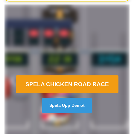
SPELA CHICKEN ROAD RACE
Spela Upp Demot