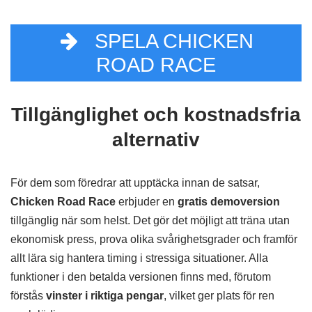
SPELA CHICKEN
ROAD RACE
Tillgänglighet och kostnadsfria
alternativ
För dem som föredrar att upptäcka innan de satsar,
Chicken Road Race
erbjuder en
gratis demoversion
tillgänglig när som helst. Det gör det möjligt att träna utan
ekonomisk press, prova olika svårighetsgrader och framför
allt lära sig hantera timing i stressiga situationer. Alla
funktioner i den betalda versionen finns med, förutom
förstås
vinster i riktiga pengar
, vilket ger plats för ren