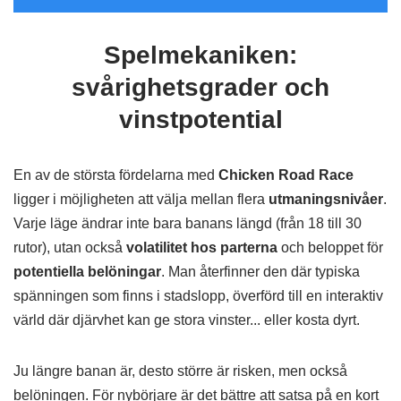
Spelmekaniken:
svårighetsgrader och
vinstpotential
En av de största fördelarna med
Chicken Road Race
ligger i möjligheten att välja mellan flera
utmaningsnivåer
.
Varje läge ändrar inte bara banans längd (från 18 till 30
rutor), utan också
volatilitet hos parterna
och beloppet för
potentiella belöningar
. Man återfinner den där typiska
spänningen som finns i stadslopp, överförd till en interaktiv
värld där djärvhet kan ge stora vinster... eller kosta dyrt.
Ju längre banan är, desto större är risken, men också
belöningen. För nybörjare är det bättre att satsa på en kort