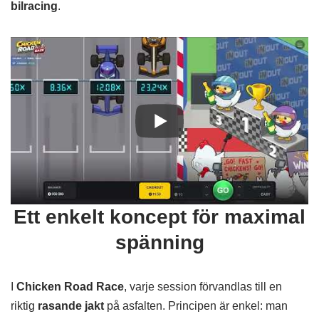
bilracing
.
Ett enkelt koncept för maximal
spänning
I
Chicken Road Race
, varje session förvandlas till en
riktig
rasande jakt
på asfalten. Principen är enkel: man