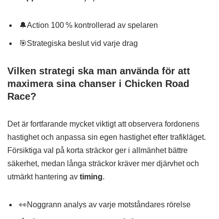
🔔 Action 100 % kontrollerad av spelaren
🎯 Strategiska beslut vid varje drag
Vilken strategi ska man använda för att
maximera sina chanser i Chicken Road
Race?
Det är fortfarande mycket viktigt att observera fordonens
hastighet och anpassa sin egen hastighet efter trafikläget.
Försiktiga val på korta sträckor ger i allmänhet bättre
säkerhet, medan långa sträckor kräver mer djärvhet och
utmärkt hantering av
timing
.
👀 Noggrann analys av varje motståndares rörelse