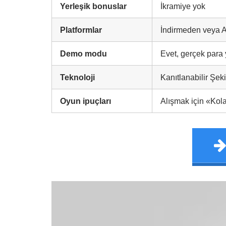
Yerleşik bonuslar
İkramiye yok
Platformlar
İndirmeden veya A
Demo modu
Evet, gerçek para y
Teknoloji
Kanıtlanabilir Şeki
Oyun ipuçları
Alışmak için «Kola