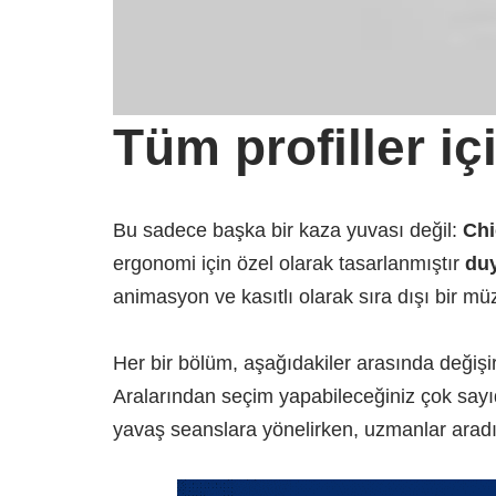
Tüm profiller i
Bu sadece başka bir kaza yuvası değil:
Chi
ergonomi için özel olarak tasarlanmıştır
duy
animasyon ve kasıtlı olarak sıra dışı bir müz
Her bir bölüm, aşağıdakiler arasında değişi
Aralarından seçim yapabileceğiniz çok sayıd
yavaş seanslara yönelirken, uzmanlar aradı