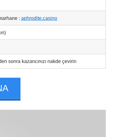
umarhane :
aphrodite.casino
ın)
eden sonra kazancınızı nakde çevirin
NA