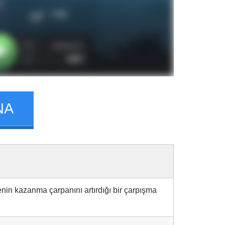
NA
in kazanma çarpanını artırdığı bir çarpışma