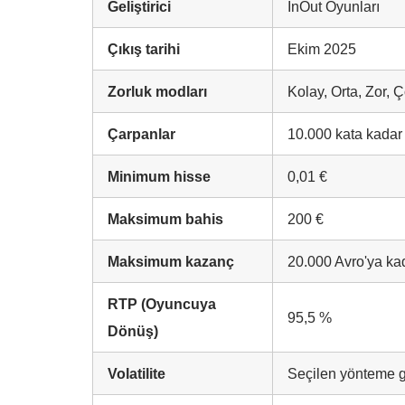
Geliştirici
InOut Oyunları
Çıkış tarihi
Ekim 2025
Zorluk modları
Kolay, Orta, Zor, 
Çarpanlar
10.000 kata kadar
Minimum hisse
0,01 €
Maksimum bahis
200 €
Maksimum kazanç
20.000 Avro'ya ka
RTP (Oyuncuya
95,5 %
Dönüş)
Volatilite
Seçilen yönteme g