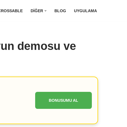
CROSSABLE
DIĞER
BLOG
UYGULAMA
oyun demosu ve
BONUSUMU AL