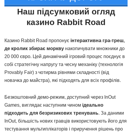
Наш підсумковий огляд
казино Rabbit Road
Казино Rabbit Road пропонує
інтерактивна гра-треш,
де кролик збирає моркву
накопичувати множники до
20 000 євро. Цей динамічний ігровий процес поєднує в
собі стратегічну напругу та чесну механіку (технологія
Provably Fair) з чотирма рівнями складності (від
новачка до майстра), які підходять для всіх профілів.
Безкоштовний демо-режим, доступний через InOut
Games, виглядає наступним чином
ідеально
підходить для безризикових тренувань
. За даними
InOut, більшість нових гравців використовують його для
тестування мультиплікаторів і приручення рішень про