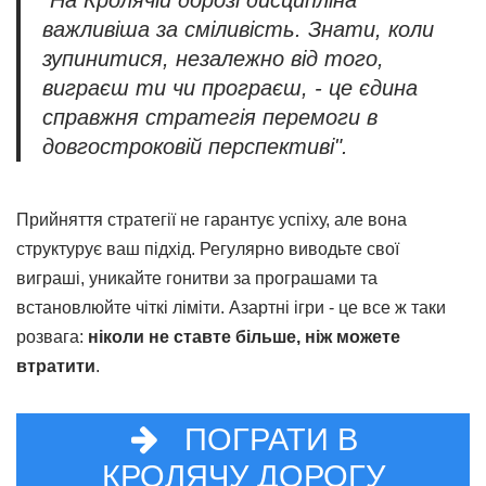
важливіша за сміливість. Знати, коли
зупинитися, незалежно від того,
виграєш ти чи програєш, - це єдина
справжня стратегія перемоги в
довгостроковій перспективі".
Прийняття стратегії не гарантує успіху, але вона
структурує ваш підхід. Регулярно виводьте свої
виграші, уникайте гонитви за програшами та
встановлюйте чіткі ліміти. Азартні ігри - це все ж таки
розвага:
ніколи не ставте більше, ніж можете
втратити
.
ПОГРАТИ В
КРОЛЯЧУ ДОРОГУ