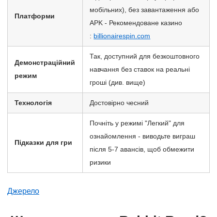
мобільних), без завантаження або
Платформи
APK - Рекомендоване казино
:
billionairespin.com
Так, доступний для безкоштовного
Демонстраційний
навчання без ставок на реальні
режим
гроші (див. вище)
Технологія
Достовірно чесний
Почніть у режимі "Легкий" для
ознайомлення - виводьте виграш
Підказки для гри
після 5-7 авансів, щоб обмежити
ризики
Джерело