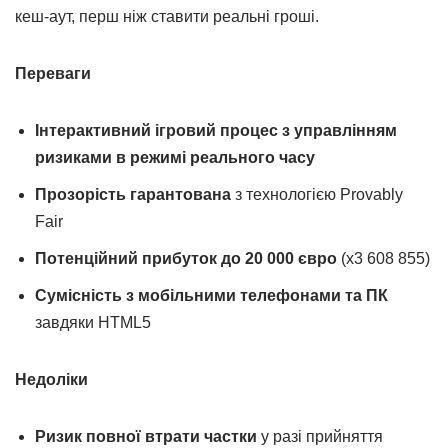
кеш-аут, перш ніж ставити реальні гроші.
Переваги
Інтерактивний ігровий процес з управлінням
ризиками в режимі реального часу
Прозорість гарантована
з технологією Provably
Fair
Потенційний прибуток до 20 000 євро
(x3 608 855)
Сумісність з мобільними телефонами та ПК
завдяки HTML5
Недоліки
Ризик повної втрати частки
у разі прийняття