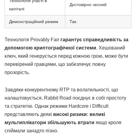
Технологія участі в
Достовірно чесний
капіталі
Демонстраційний режим
Так.
Технологія Provably Fair
гарантує справедливість за
допомогою криптографічної системи
. Хешований
ключ, який генерується перед кожною грою, може бути
перевірений гравцями, що забезпечує повну
прозорість.
Завдяки конкурентному RTP та волатильності, що
налаштовується, Rabbit Road поєднує в собі простоту
та стратегію. Однак режими Hardcore і Difficult
представляють деякі
високі ризики: великі
мультиплікатори збільшують втрати
якщо кроля
спіймали занадто пізно.