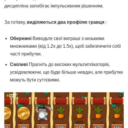
дисципліна запобігає імпульсивним рішенням.
За готівку,
виділяються два профілю гравця
:
Обережні
Виводьте свої виграші з низькими
множниками (від 1.2x до 1.5x), щоб забезпечити собі
часті прибутки.
Сміливі
Прагніть до високих мультиплікаторів,
усвідомлюючи, що буде більше невдач, але прибутки
можуть бути суттєвими.