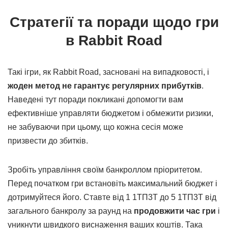
Стратегії та поради щодо гри
в Rabbit Road
Такі ігри, як Rabbit Road, засновані на випадковості, і
жоден метод не гарантує регулярних прибутків
.
Наведені тут поради покликані допомогти вам
ефективніше управляти бюджетом і обмежити ризики,
не забуваючи при цьому, що кожна сесія може
призвести до збитків.
Зробіть управління своїм банкроллом пріоритетом.
Перед початком гри встановіть максимальний бюджет і
дотримуйтеся його. Ставте від 1 1ТП3Т до 5 1ТП3Т від
загального банкролу за раунд на
продовжити час гри
і
уникнути швидкого виснаження ваших коштів. Така