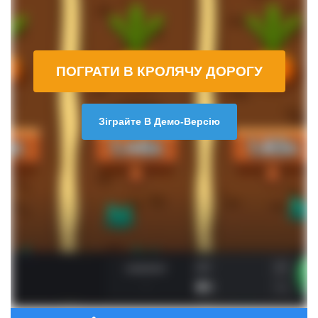
ПОГРАТИ В КРОЛЯЧУ ДОРОГУ
Зіграйте В Демо-Версію