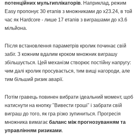
потенційних мультиплікаторів
. Наприклад, режим
Easy пропонує 30 етапів з множниками до x23.24, в той
час як Hardcore - лише 17 етапів з виграшами до x3.6
мільйона.
Після встановлення параметрів кролик починає свій
забіг. З кожним вдалим кроком множник виграшу
збільшується. Цей механізм створює постійну напругу:
чим далі кролик просувається, тим вищі нагороди, але
тим більший ризик аварії.
Потім гравець повинен вибрати ідеальний момент, щоб
натиснути на кнопку "Вивести гроші" і забрати свій
виграш до того, як гра різко зупиниться. Прогресія
множника вимагає
баланс між прогнозуванням та
управлінням ризиками
.