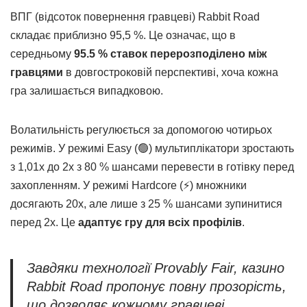
ВПГ (відсоток повернення гравцеві) Rabbit Road
складає приблизно 95,5 %. Це означає, що в
середньому
95.5 % ставок перерозподілено між
гравцями
в довгостроковій перспективі, хоча кожна
гра залишається випадковою.
Волатильність регулюється за допомогою чотирьох
режимів. У режимі Easy (🟢) мультиплікатори зростають
з 1,01x до 2x з 80 % шансами перевести в готівку перед
захопленням. У режимі Hardcore (⚡) множники
досягають 20x, але лише з 25 % шансами зупинитися
перед 2x. Це
адаптує гру для всіх профілів
.
Завдяки технології Provably Fair, казино
Rabbit Road пропонує повну прозорість,
що дозволяє кожному гравцеві