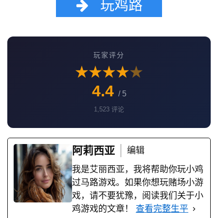
玩鸡路
玩家评分
★
★
★
★
★
4.4
/ 5
1,523 评论
阿莉西亚
编辑
我是艾丽西亚，我将帮助你玩小鸡
过马路游戏。如果你想玩赌场小游
戏，请不要犹豫，阅读我们关于小
鸡游戏的文章！
查看完整生平