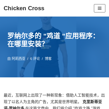
Chicken Cross
跳
至
内
容
罗纳尔多的 "鸡道 "应用程序：
在哪里安装？
由
阿莉西亚
6 评论
博客
最近，互联网上出现了一种新现象：借助人工智能技术，出
现了以名人为主角的广告，尤其是世界明星。
克里斯蒂亚
诺-罗纳尔多
.在这篇文章中，我们将介绍 "吃鸡之路 "游戏、