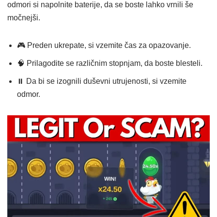
odmori si napolnite baterije, da se boste lahko vrnili še
močnejši.
🎮 Preden ukrepate, si vzemite čas za opazovanje.
🧠 Prilagodite se različnim stopnjam, da boste blesteli.
⏸️ Da bi se izognili duševni utrujenosti, si vzemite
odmor.