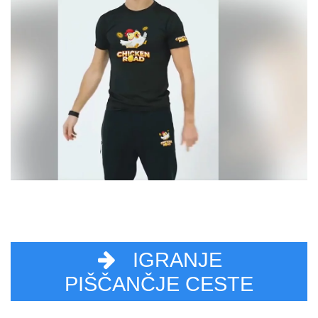
IGRANJE
PIŠČANČJE CESTE