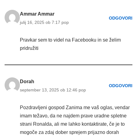
Ammar Ammar
ODGOVORI
julij 16, 2025 ob 7:17 pop
Pravkar sem to videl na Facebooku in se želim
pridružiti
Dorah
ODGOVORI
september 13, 2025 ob 12:46 pop
Pozdravljeni gospod Zanima me vaš oglas, vendar
imam težavo, da ne najdem prave uradne spletne
strani Ronalda, ali me lahko kontaktirate, če je to
mogoče za zdaj dober sprejem prijazno dorah