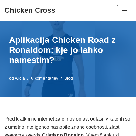
Chicken Cross
Preskoči
na
vsebino
Aplikacija Chicken Road z
Ronaldom: kje jo lahko
namestim?
od
Alicia
6 komentarjev
Blog
Pred kratkim je internet zajel nov pojav: oglasi, v katerih so
z umetno inteligenco nastopile znane osebnosti, zlasti
svetovna zvezda
Cristiano Ronaldo
. V tem članku si