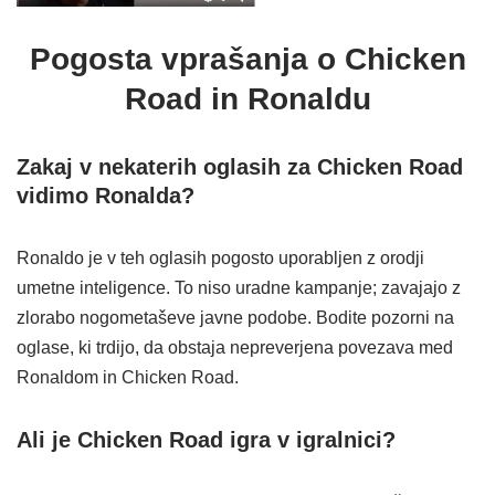
Pogosta vprašanja o Chicken
Road in Ronaldu
Zakaj v nekaterih oglasih za Chicken Road
vidimo Ronalda?
Ronaldo je v teh oglasih pogosto uporabljen z orodji
umetne inteligence. To niso uradne kampanje; zavajajo z
zlorabo nogometaševe javne podobe. Bodite pozorni na
oglase, ki trdijo, da obstaja nepreverjena povezava med
Ronaldom in Chicken Road.
Ali je Chicken Road igra v igralnici?