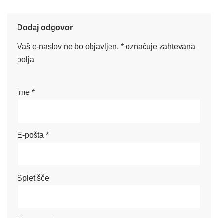
Dodaj odgovor
Vaš e-naslov ne bo objavljen.
*
označuje zahtevana
polja
Ime
*
E-pošta
*
Spletišče