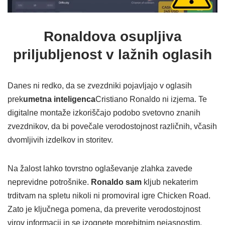
Ronaldova osupljiva
priljubljenost v lažnih oglasih
Danes ni redko, da se zvezdniki pojavljajo v oglasih
prek
umetna inteligenca
Cristiano Ronaldo ni izjema. Te
digitalne montaže izkoriščajo podobo svetovno znanih
zvezdnikov, da bi povečale verodostojnost različnih, včasih
dvomljivih izdelkov in storitev.
Na žalost lahko tovrstno oglaševanje zlahka zavede
neprevidne potrošnike.
Ronaldo sam
kljub nekaterim
trditvam na spletu nikoli ni promoviral igre Chicken Road.
Zato je ključnega pomena, da preverite verodostojnost
virov informacij in se izognete morebitnim nejasnostim.