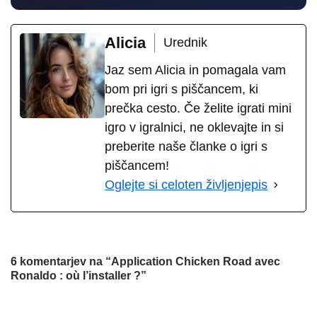
Alicia
Urednik
Jaz sem Alicia in pomagala vam
bom pri igri s piščancem, ki
prečka cesto. Če želite igrati mini
igro v igralnici, ne oklevajte in si
preberite naše članke o igri s
piščancem!
Oglejte si celoten življenjepis
6 komentarjev na “Application Chicken Road avec
Ronaldo : où l’installer ?”