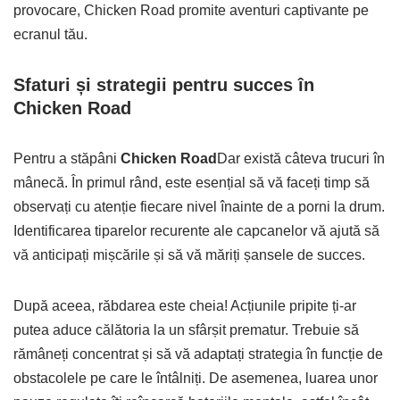
provocare, Chicken Road promite aventuri captivante pe
ecranul tău.
Sfaturi și strategii pentru succes în
Chicken Road
Pentru a stăpâni
Chicken Road
Dar există câteva trucuri în
mânecă. În primul rând, este esențial să vă faceți timp să
observați cu atenție fiecare nivel înainte de a porni la drum.
Identificarea tiparelor recurente ale capcanelor vă ajută să
vă anticipați mișcările și să vă măriți șansele de succes.
După aceea, răbdarea este cheia! Acțiunile pripite ți-ar
putea aduce călătoria la un sfârșit prematur. Trebuie să
rămâneți concentrat și să vă adaptați strategia în funcție de
obstacolele pe care le întâlniți. De asemenea, luarea unor