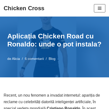
Chicken Cross
Salt
la
conținut
Aplicația Chicken Road cu
Ronaldo: unde o pot instala?
de
Alicia
6 comentarii
Blog
Recent, un nou fenomen a invadat internetul: apariția de
reclame cu celebrități datorită inteligenței artificiale, în
special vedeta mondială
Cristiano Ronaldo
. În acest