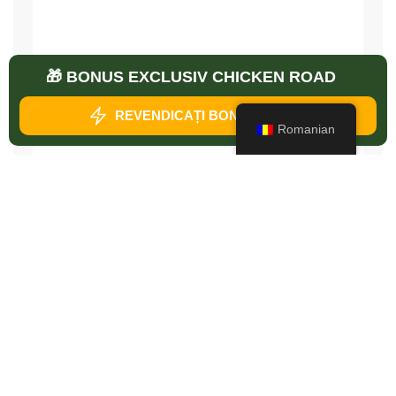
🎁 BONUS EXCLUSIV CHICKEN ROAD
REVENDICAȚI BONUSUL MEU
Romanian
Salvează-mi numele, emailul și site-ul web în acest
navigator pentru data viitoare când o să comentez.