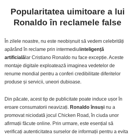
Popularitatea uimitoare a lui
Ronaldo în reclamele false
În zilele noastre, nu este neobișnuit să vedem celebrități
apărând în reclame prin intermediul
inteligență
artificială
Iar Cristiano Ronaldo nu face excepție. Aceste
montaje digitale exploatează imaginea vedetelor de
renume mondial pentru a conferi credibilitate diferitelor
produse și servicii, uneori dubioase.
Din păcate, acest tip de publicitate poate induce ușor în
eroare consumatorii neavizați.
Ronaldo însuși
nu a
promovat niciodată jocul Chicken Road, în ciuda unor
afirmații făcute online. Prin urmare, este esențial să
verificați autenticitatea surselor de informații pentru a evita