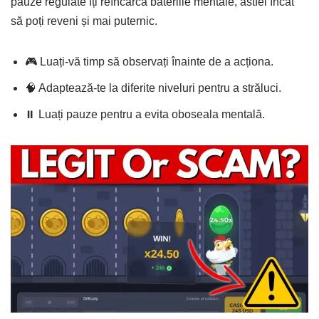
pauze regulate îți reîncarcă bateriile mentale, astfel încât
să poți reveni și mai puternic.
🎮 Luați-vă timp să observați înainte de a acționa.
🧠 Adaptează-te la diferite niveluri pentru a străluci.
⏸️ Luați pauze pentru a evita oboseala mentală.