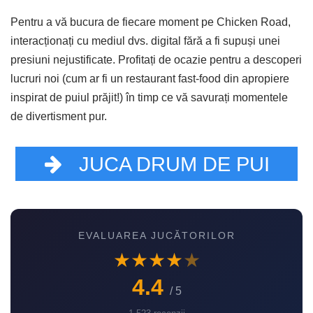
Pentru a vă bucura de fiecare moment pe Chicken Road,
interacționați cu mediul dvs. digital fără a fi supuși unei
presiuni nejustificate. Profitați de ocazie pentru a descoperi
lucruri noi (cum ar fi un restaurant fast-food din apropiere
inspirat de puiul prăjit!) în timp ce vă savurați momentele
de divertisment pur.
JUCA DRUM DE PUI
EVALUAREA JUCĂTORILOR
★
★
★
★
★
4.4
/ 5