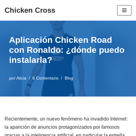
Chicken Cross
Ir
al
contenido
Aplicación Chicken Road
con Ronaldo: ¿dónde puedo
instalarla?
por
Alicia
6 Comentario
Blog
Recientemente, un nuevo fenómeno ha invadido Internet:
la aparición de anuncios protagonizados por famosos
gracias a la inteligencia artificial, en particular la estrella