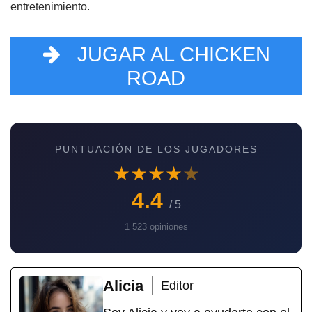
entretenimiento.
JUGAR AL CHICKEN
ROAD
PUNTUACIÓN DE LOS JUGADORES
★
★
★
★
★
4.4
/ 5
1 523 opiniones
Alicia
Editor