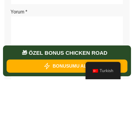
Yorum
*
🎁 ÖZEL BONUS CHICKEN ROAD
BONUSUMU ALIN
Turkish
Daha sonraki yorumlarımda kullanılması için adım, e-
posta adresim ve site adresim bu tarayıcıya
kaydedilsin.