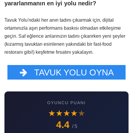
yararlanmanın en iyi yolu nedir?
Tavuk Yolu'ndaki her anın tadını çıkarmak için, dijital
ortamınızla aşırı performans baskısı olmadan etkileşime
geçin. Saf eğlence anlarınızın tadını çıkarırken yeni şeyler
(kızarmış tavuktan esinlenen yakındaki bir fast-food
restoranı gibi!) keşfetme fırsatını yakalayın.
TAVUK YOLU OYNA
OYUNCU PUANI
★
★
★
★
★
4.4
/ 5