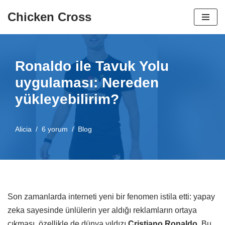
Chicken Cross
İçeriğe
geç
Ronaldo ile Tavuk Yolu
uygulaması: Nereden
yükleyebilirim?
Alicia
6 yorum
Blog
Son zamanlarda interneti yeni bir fenomen istila etti: yapay
zeka sayesinde ünlülerin yer aldığı reklamların ortaya
çıkması, özellikle de dünya yıldızı
Cristiano Ronaldo
. Bu