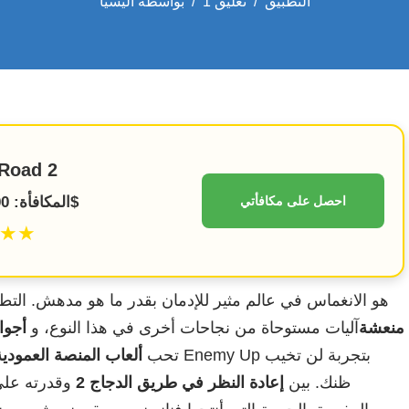
التطبيق
1 تعليق
بواسطة
أليسيا
Road 2
احصل على مكافأتي
المكافأة: 100% حتى 1500$
★★
هو الانغماس في عالم مثير للإدمان بقدر ما هو مدهش. الت
منعشة
آليات مستوحاة من نجاحات أخرى في هذا النوع، و
أجوا
تحب
ألعاب المنصة العمودية
ظنك. بين
إعادة النظر في طريق الدجاج 2
وقدرته على