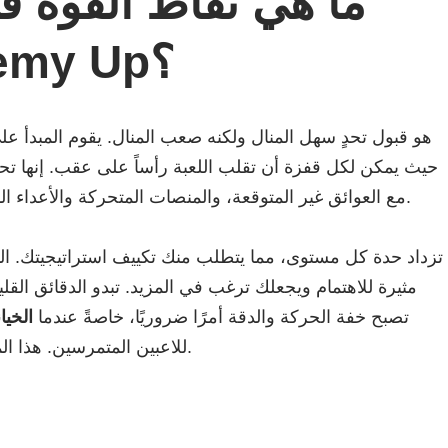
ما هي نقاط القوة 
Enemy Up؟
هو قبول تحدٍ سهل المنال ولكنه صعب المنال. يقوم المبدأ ع
حيث يمكن لكل قفزة أن تقلب اللعبة رأساً على عقب. إنها ت
مع العوائق غير المتوقعة، والمنصات المتحركة والأعداء الموضوعين بشكل استراتيجي لاختبار ردود أفعالك.
تزداد حدة كل مستوى، مما يتطلب منك تكييف استراتيجيتك. الت
مثيرة للاهتمام ويجعلك ترغب في المزيد. تبدو الدقائق القل
تصبح خفة الحركة والدقة أمرًا ضروريًا، خاصةً عندما
الخيا
للاعبين المتمرسين. هذا المزيج من التحدي والتقدم يجعل كل انتصار مجزيًا.