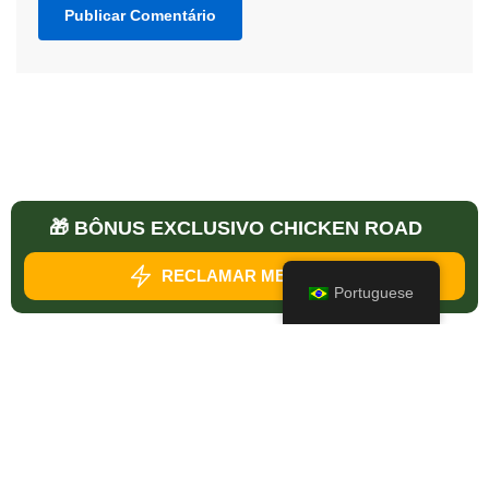
🎁 BÔNUS EXCLUSIVO CHICKEN ROAD
Chicken Road Black Friday - Melhores Bônus (2026)
RECLAMAR MEU BÔNUS
Portuguese
Avaliações do BoomEggs
Chucky Match Road Avis
Avaliações do Mystic Chik Shop
Avaliações do Catch The Royal Egg