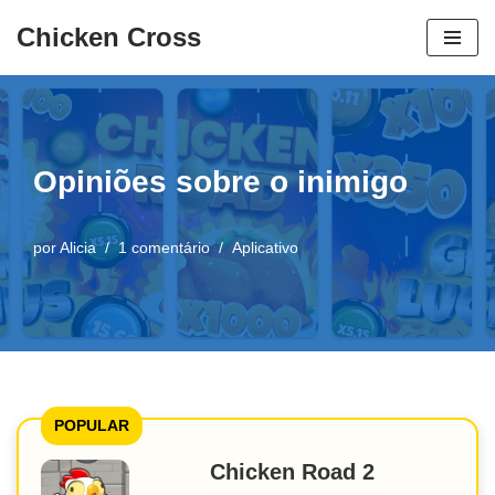
Chicken Cross
Pular
para
o
conteúdo
Opiniões sobre o inimigo
por
Alicia
1 comentário
Aplicativo
POPULAR
Chicken Road 2