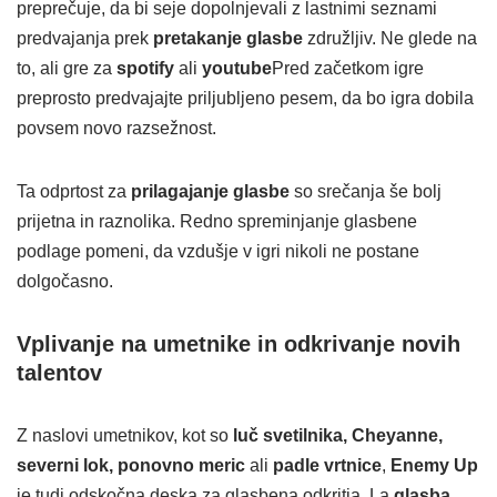
preprečuje, da bi seje dopolnjevali z lastnimi seznami
predvajanja prek
pretakanje glasbe
združljiv. Ne glede na
to, ali gre za
spotify
ali
youtube
Pred začetkom igre
preprosto predvajajte priljubljeno pesem, da bo igra dobila
povsem novo razsežnost.
Ta odprtost za
prilagajanje glasbe
so srečanja še bolj
prijetna in raznolika. Redno spreminjanje glasbene
podlage pomeni, da vzdušje v igri nikoli ne postane
dolgočasno.
Vplivanje na umetnike in odkrivanje novih
talentov
Z naslovi umetnikov, kot so
luč svetilnika, Cheyanne,
severni lok, ponovno meric
ali
padle vrtnice
,
Enemy Up
je tudi odskočna deska za glasbena odkritja. La
glasba