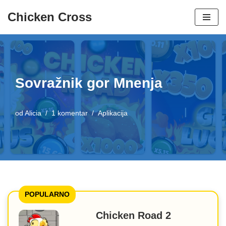
Chicken Cross
Preskoči
na
vsebino
Sovražnik gor Mnenja
od
Alicia
1 komentar
Aplikacija
POPULARNO
Chicken Road 2