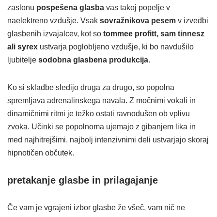
zaslonu
pospešena glasba
vas takoj popelje v
naelektreno vzdušje. Vsak
sovražnikova pesem
v izvedbi
glasbenih izvajalcev, kot so
tommee profitt, sam tinnesz
ali syrex
ustvarja poglobljeno vzdušje, ki bo navdušilo
ljubitelje
sodobna glasbena produkcija
.
Ko si skladbe sledijo druga za drugo, so popolna
spremljava adrenalinskega navala. Z močnimi vokali in
dinamičnimi ritmi je težko ostati ravnodušen ob vplivu
zvoka. Učinki se popolnoma ujemajo z gibanjem lika in
med najhitrejšimi, najbolj intenzivnimi deli ustvarjajo skoraj
hipnotičen občutek.
pretakanje glasbe in prilagajanje
Če vam je vgrajeni izbor glasbe že všeč, vam nič ne