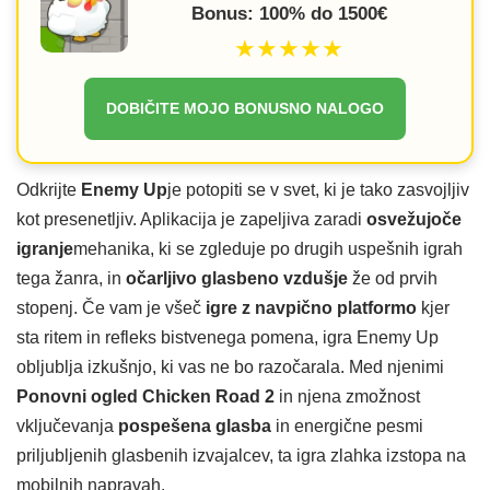
Bonus: 100% do 1500€
★★★★★
DOBIČITE MOJO BONUSNO NALOGO
Odkrijte
Enemy Up
je potopiti se v svet, ki je tako zasvojljiv
kot presenetljiv. Aplikacija je zapeljiva zaradi
osvežujoče
igranje
mehanika, ki se zgleduje po drugih uspešnih igrah
tega žanra, in
očarljivo glasbeno vzdušje
že od prvih
stopenj. Če vam je všeč
igre z navpično platformo
kjer
sta ritem in refleks bistvenega pomena, igra Enemy Up
obljublja izkušnjo, ki vas ne bo razočarala. Med njenimi
Ponovni ogled Chicken Road 2
in njena zmožnost
vključevanja
pospešena glasba
in energične pesmi
priljubljenih glasbenih izvajalcev, ta igra zlahka izstopa na
mobilnih napravah.