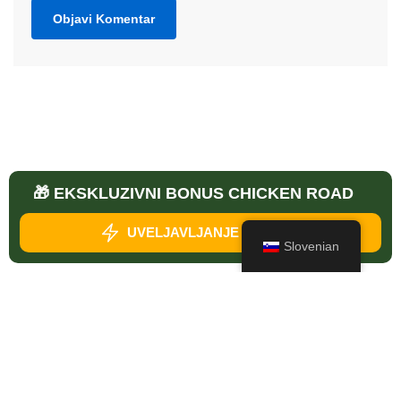
🎁 EKSKLUZIVNI BONUS CHICKEN ROAD
Chicken Road Black Friday - Najboljši Bonusi (2026)
UVELJAVLJANJE BONUSA
Slovenian
BoomEggs Mnenja
Chucky Match Road Avis
Mystic Chik Shop Mnenja
Ujeti Kraljevo jajce Mnenja