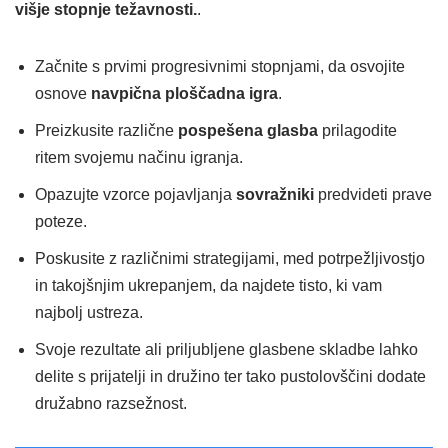
višje stopnje težavnosti.
.
Začnite s prvimi progresivnimi stopnjami, da osvojite
osnove
navpična ploščadna igra
.
Preizkusite različne
pospešena glasba
prilagodite
ritem svojemu načinu igranja.
Opazujte vzorce pojavljanja
sovražniki
predvideti prave
poteze.
Poskusite z različnimi strategijami, med potrpežljivostjo
in takojšnjim ukrepanjem, da najdete tisto, ki vam
najbolj ustreza.
Svoje rezultate ali priljubljene glasbene skladbe lahko
delite s prijatelji in družino ter tako pustolovščini dodate
družabno razsežnost.