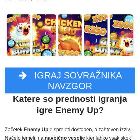
IGRAJ SOVRAŽNIKA
NAVZGOR
Katere so prednosti igranja
igre Enemy Up?
Začetek
Enemy Up
je sprejeti dostopen, a zahteven izziv.
Načelo temelji na
navpično vesolje
kjer lahko vsak skok