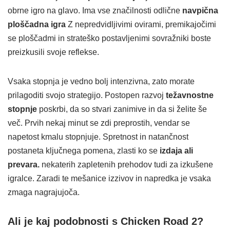
obrne igro na glavo. Ima vse značilnosti odlične
navpična
ploščadna igra
Z nepredvidljivimi ovirami, premikajočimi
se ploščadmi in strateško postavljenimi sovražniki boste
preizkusili svoje reflekse.
Vsaka stopnja je vedno bolj intenzivna, zato morate
prilagoditi svojo strategijo. Postopen razvoj
težavnostne
stopnje
poskrbi, da so stvari zanimive in da si želite še
več. Prvih nekaj minut se zdi preprostih, vendar se
napetost kmalu stopnjuje. Spretnost in natančnost
postaneta ključnega pomena, zlasti ko se
izdaja ali
prevara.
nekaterih zapletenih prehodov tudi za izkušene
igralce. Zaradi te mešanice izzivov in napredka je vsaka
zmaga nagrajujoča.
Ali je kaj podobnosti s Chicken Road 2?