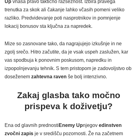
Up
vnaša pravo taktično razsežnost. Izbira pravega
trenutka za skok ali čakanje lahko včasih pomeni veliko
razliko. Predvidevanje poti nasprotnikov in pomnjenje
lokacij bonusov sta ključna za napredek.
Mize so zasnovane tako, da nagrajujejo izkušnje in ne
zgolj srečo. Hitro začutite, da je vsak uspeh zaslužen, kar
vas spodbuja k ponovnim poskusom, napredku in
izpopolnjevanju tehnik. S tem pristopom je zadovoljstvo ob
doseženem
zahtevna raven
še bolj intenzivno.
Zakaj glasba tako močno
prispeva k doživetju?
Ena od glavnih prednosti
Enemy Up
njegov
edinstven
zvočni zapis
je v središču pozornosti. Že na začetnem