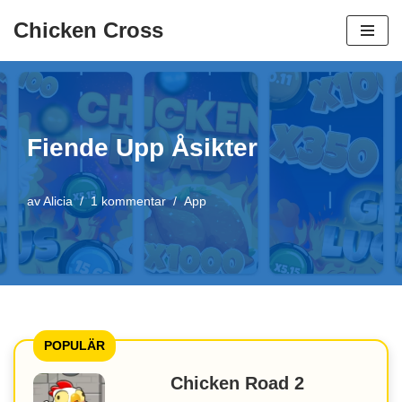
Chicken Cross
Hoppa
till
innehåll
Fiende Upp Åsikter
av
Alicia
1 kommentar
App
POPULÄR
Chicken Road 2