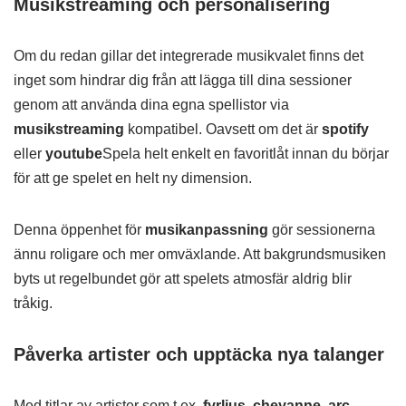
Musikstreaming och personalisering
Om du redan gillar det integrerade musikvalet finns det
inget som hindrar dig från att lägga till dina sessioner
genom att använda dina egna spellistor via
musikstreaming
kompatibel. Oavsett om det är
spotify
eller
youtube
Spela helt enkelt en favoritlåt innan du börjar
för att ge spelet en helt ny dimension.
Denna öppenhet för
musikanpassning
gör sessionerna
ännu roligare och mer omväxlande. Att bakgrundsmusiken
byts ut regelbundet gör att spelets atmosfär aldrig blir
tråkig.
Påverka artister och upptäcka nya talanger
Med titlar av artister som t.ex.
fyrljus, cheyanne, arc