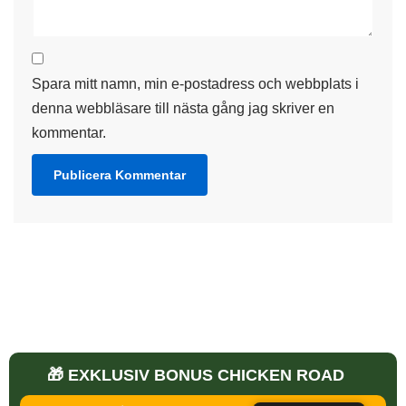
Spara mitt namn, min e-postadress och webbplats i
denna webbläsare till nästa gång jag skriver en
kommentar.
🎁 EXKLUSIV BONUS CHICKEN ROAD
Chicken Road Black Friday - Bästa Bonusar (2026)