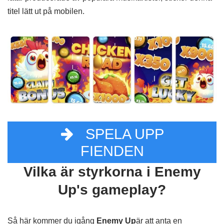
titel lätt ut på mobilen.
SPELA UPP
FIENDEN
Vilka är styrkorna i Enemy
Up's gameplay?
Så här kommer du igång
Enemy Up
är att anta en