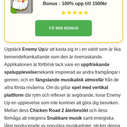
Bonus : 100% upp till 1500kr
★★★★★
FÅ MIN BONUS
Upptäck
Enemy Up
är att kasta sig in i en värld som är lika
beroendeframkallande som den är överraskande.
Applikationen är förförisk tack vare en
uppfriskande
spelupplevelse
mekanik inspirerad av andra framgångar i
genren, och en
fängslande musikalisk atmosfär
från de
allra första nivåerna. Om du gillar
spel med vertikal
plattform
där rytm och reflexer är avgörande, lovar Enemy
Up en upplevelse som inte kommer att göra dig besviken.
Mellan dess
Chicken Road 2 återbesökt
och dess
förmåga att integrera
Snabbare musik
samt energiska
låtar producerade av populära musikartister, sticker denna