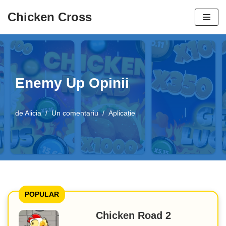
Chicken Cross
Salt
la
conținut
Enemy Up Opinii
de
Alicia
Un comentariu
Aplicație
POPULAR
Chicken Road 2