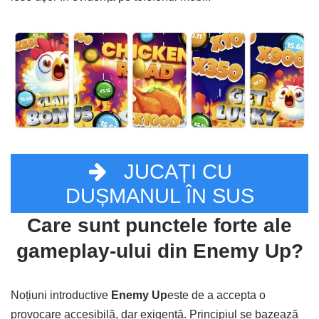
JUCAȚI CU
DUȘMANUL ÎN SUS
Care sunt punctele forte ale
gameplay-ului din Enemy Up?
Noțiuni introductive
Enemy Up
este de a accepta o
provocare accesibilă, dar exigentă. Principiul se bazează