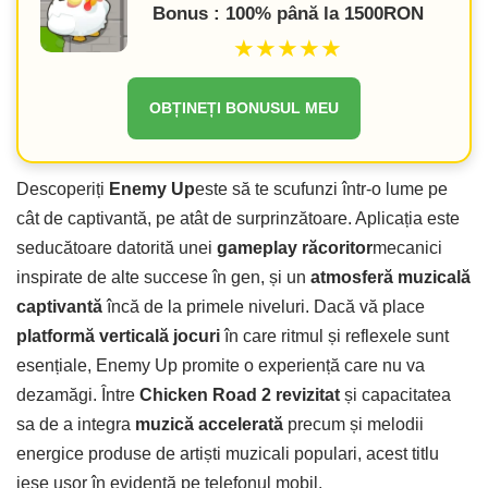
Bonus : 100% până la 1500RON
★★★★★
OBȚINEȚI BONUSUL MEU
Descoperiți
Enemy Up
este să te scufunzi într-o lume pe
cât de captivantă, pe atât de surprinzătoare. Aplicația este
seducătoare datorită unei
gameplay răcoritor
mecanici
inspirate de alte succese în gen, și un
atmosferă muzicală
captivantă
încă de la primele niveluri. Dacă vă place
platformă verticală jocuri
în care ritmul și reflexele sunt
esențiale, Enemy Up promite o experiență care nu va
dezamăgi. Între
Chicken Road 2 revizitat
și capacitatea
sa de a integra
muzică accelerată
precum și melodii
energice produse de artiști muzicali populari, acest titlu
iese ușor în evidență pe telefonul mobil.