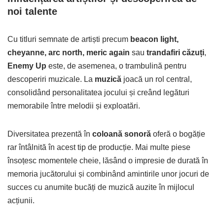
noi talente
Cu titluri semnate de artiști precum
beacon light,
cheyanne, arc north, meric again
sau
trandafiri căzuți
,
Enemy Up
este, de asemenea, o trambulină pentru
descoperiri muzicale. La
muzică
joacă un rol central,
consolidând personalitatea jocului și creând legături
memorabile între melodii și exploatări.
Diversitatea prezentă în
coloană sonoră
oferă o bogăție
rar întâlnită în acest tip de producție. Mai multe piese
însoțesc momentele cheie, lăsând o impresie de durată în
memoria jucătorului și combinând amintirile unor jocuri de
succes cu anumite bucăți de muzică auzite în mijlocul
acțiunii.