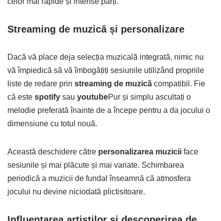
celor mai rapide și intense părți.
Streaming de muzică și personalizare
Dacă vă place deja selecția muzicală integrată, nimic nu
vă împiedică să vă îmbogățiți sesiunile utilizând propriile
liste de redare prin
streaming de muzică
compatibil. Fie
că este
spotify
sau
youtube
Pur și simplu ascultați o
melodie preferată înainte de a începe pentru a da jocului o
dimensiune cu totul nouă.
Această deschidere către
personalizarea muzicii
face
sesiunile și mai plăcute și mai variate. Schimbarea
periodică a muzicii de fundal înseamnă că atmosfera
jocului nu devine niciodată plictisitoare.
Influențarea artiștilor și descoperirea de