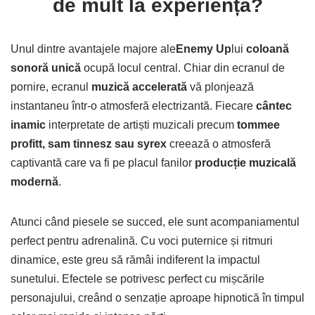
de mult la experiență?
Unul dintre avantajele majore ale
Enemy Up
lui
coloană
sonoră unică
ocupă locul central. Chiar din ecranul de
pornire, ecranul
muzică accelerată
vă plonjează
instantaneu într-o atmosferă electrizantă. Fiecare
cântec
inamic
interpretate de artiști muzicali precum
tommee
profitt, sam tinnesz sau syrex
creează o atmosferă
captivantă care va fi pe placul fanilor
producție muzicală
modernă
.
Atunci când piesele se succed, ele sunt acompaniamentul
perfect pentru adrenalină. Cu voci puternice și ritmuri
dinamice, este greu să rămâi indiferent la impactul
sunetului. Efectele se potrivesc perfect cu mișcările
personajului, creând o senzație aproape hipnotică în timpul