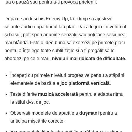
lua o pauză sau pentru a-ți provoca prietenii.
După ce ai deschis Enemy Up, fă-ți timp să ajustezi
setările audio după bunul tău plac. Dacă te joci cu volumul
și basul, poți spori anumite senzații sau poți face sesiunea
mai blândă. Este o idee bună să exersezi pe primele plăci
pentru a înțelege toate subtilitățile și a fi pregătit să le
abordezi pe cele mari.
niveluri mai ridicate de dificultate
.
Începeți cu primele niveluri progresive pentru a stăpâni
elementele de bază ale
joc platformă verticală
.
Teste diferite
muzică accelerată
pentru a adapta ritmul
la stilul dvs. de joc.
Observați modelele de apariție a
dușmani
pentru a
anticipa mișcările corecte.
Experimentați diferite strategii, între răbdare și acțiune