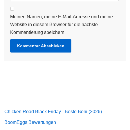
Meinen Namen, meine E-Mail-Adresse und meine
Website in diesem Browser für die nächste
Kommentierung speichern.
Chicken Road Black Friday - Beste Boni (2026)
BoomEggs Bewertungen