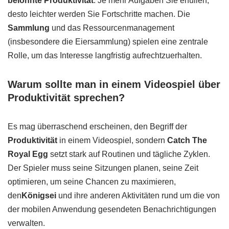
belohnte Produktivität
. Je mehr Aufgaben Sie erfüllen,
desto leichter werden Sie Fortschritte machen. Die
Sammlung
und das Ressourcenmanagement
(insbesondere die Eiersammlung) spielen eine zentrale
Rolle, um das Interesse langfristig aufrechtzuerhalten.
Warum sollte man in einem Videospiel über
Produktivität sprechen?
Es mag überraschend erscheinen, den Begriff der
Produktivität
in einem Videospiel, sondern
Catch The
Royal Egg
setzt stark auf Routinen und tägliche Zyklen.
Der Spieler muss seine Sitzungen planen, seine Zeit
optimieren, um seine Chancen zu maximieren,
den
Königsei
und ihre anderen Aktivitäten rund um die von
der mobilen Anwendung gesendeten Benachrichtigungen
verwalten.