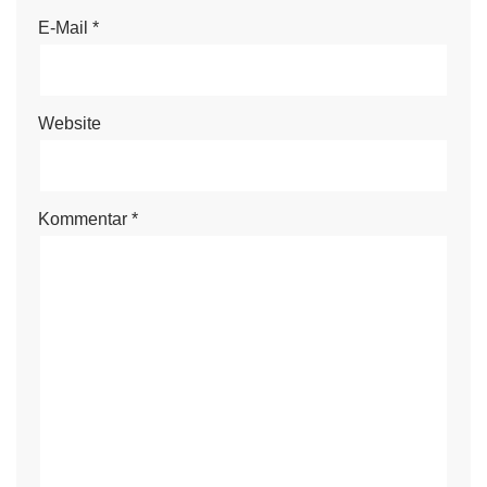
E-Mail
*
Website
Kommentar
*