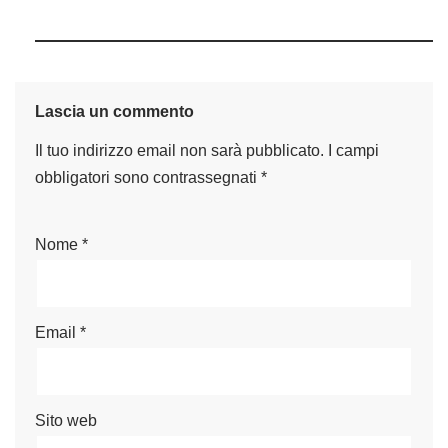
Lascia un commento
Il tuo indirizzo email non sarà pubblicato.
I campi
obbligatori sono contrassegnati
*
Nome
*
Email
*
Sito web