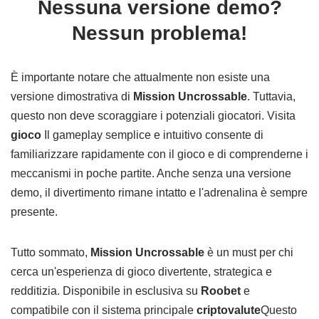
Nessuna versione demo?
Nessun problema!
È importante notare che attualmente non esiste una
versione dimostrativa di
Mission Uncrossable
. Tuttavia,
questo non deve scoraggiare i potenziali giocatori. Visita
gioco
Il gameplay semplice e intuitivo consente di
familiarizzare rapidamente con il gioco e di comprenderne i
meccanismi in poche partite. Anche senza una versione
demo, il divertimento rimane intatto e l'adrenalina è sempre
presente.
Tutto sommato,
Mission Uncrossable
è un must per chi
cerca un'esperienza di gioco divertente, strategica e
redditizia. Disponibile in esclusiva su
Roobet
e
compatibile con il sistema principale
criptovalute
Questo