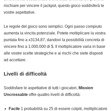
rischiare per vincere il jackpot, questo gioco soddisferà le
vostre aspettative.
Le regole del gioco sono semplici. Ogni passo compiuto
aumenta la vincita potenziale. Potete moltiplicare la vostra
puntata fino a x3134,87, dandovi la possibilità concreta di
vincere fino a 1.000.000 di $. Il moltiplicatore varia in base
alle vostre scelte strategiche e ai rischi che siete disposti
ad accettare.
Livelli di difficoltà
Soddisfare le aspettative di tutti i giocatori,
Mission
Uncrossable
offre quattro livelli di difficoltà:
Facile
1 probabilità su 25 di essere colpiti, moltiplicatore