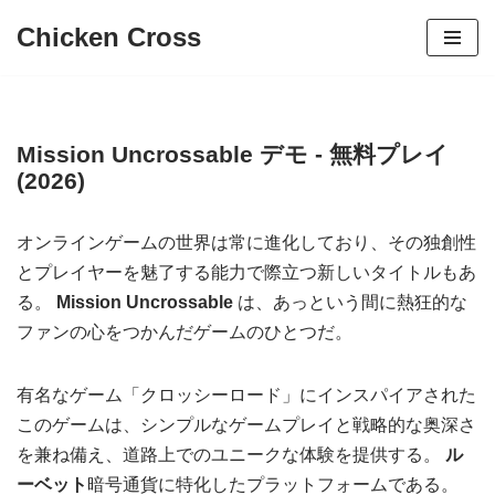
Chicken Cross
コ
ン
テ
ン
Mission Uncrossable デモ - 無料プレイ
(2026)
ツ
へ
ス
オンラインゲームの世界は常に進化しており、その独創性
キ
とプレイヤーを魅了する能力で際立つ新しいタイトルもあ
ッ
る。
Mission Uncrossable
は、あっという間に熱狂的な
プ
ファンの心をつかんだゲームのひとつだ。
有名なゲーム「クロッシーロード」にインスパイアされた
このゲームは、シンプルなゲームプレイと戦略的な奥深さ
を兼ね備え、道路上でのユニークな体験を提供する。
ル
ーベット
暗号通貨に特化したプラットフォームである。