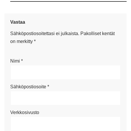
Vastaa
Sähköpostiosoitettasi ei julkaista.
Pakolliset kentät
on merkitty
*
Nimi
*
Sähköpostiosoite
*
Verkkosivusto