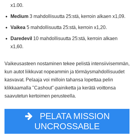
x1.00.
Medium
3 mahdollisuutta 25:stä, kerroin alkaen x1,09.
Vaikea
5 mahdollisuutta 25:stä, kerroin x1,20.
Daredevil
10 mahdollisuutta 25:stä, kerroin alkaen
x1,60.
Vaikeusasteen nostaminen tekee pelistä intensiivisemmän,
kun autot liikkuvat nopeammin ja törmäysmahdollisuudet
kasvavat. Pelaaja voi milloin tahansa lopettaa pelin
klikkaamalla "Cashout"-painiketta ja kerätä voittonsa
saavutetun kertoimen perusteella.
PELATA MISSION
UNCROSSABLE