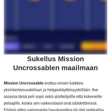
Sukellus Mission
Uncrossablen maailmaan
Mission Uncrossable
erottuu ennen kaikkea
yksinkertaisuudellaan ja helppokäyttöisyydellään. Itse
asiassa tämä peli sopii sekä aloittelijoille että kokeneille
pelaajille, koska sen vaikeustasot ovat säädettävissä.
Etsitpä sitten satunnaista hauskanpitoa tai olet seikkailija,