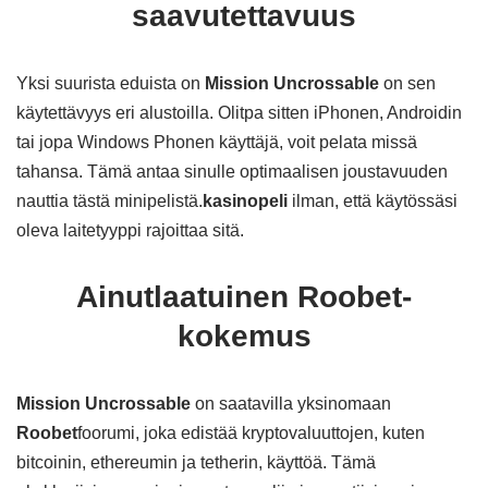
saavutettavuus
Yksi suurista eduista on
Mission Uncrossable
on sen
käytettävyys eri alustoilla. Olitpa sitten iPhonen, Androidin
tai jopa Windows Phonen käyttäjä, voit pelata missä
tahansa. Tämä antaa sinulle optimaalisen joustavuuden
nauttia tästä minipelistä.
kasinopeli
ilman, että käytössäsi
oleva laitetyyppi rajoittaa sitä.
Ainutlaatuinen Roobet-
kokemus
Mission Uncrossable
on saatavilla yksinomaan
Roobet
foorumi, joka edistää kryptovaluuttojen, kuten
bitcoinin, ethereumin ja tetherin, käyttöä. Tämä