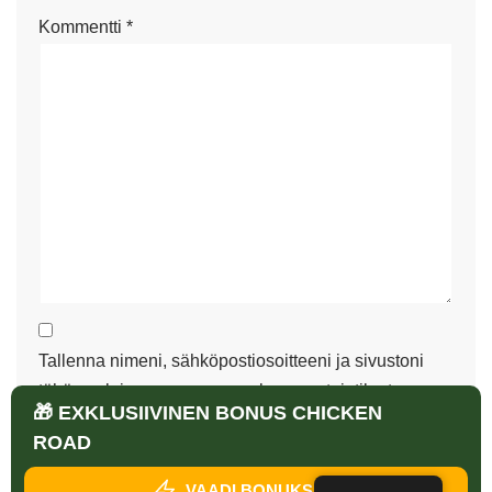
Kommentti
*
Tallenna nimeni, sähköpostiosoitteeni ja sivustoni
tähän selaimeen seuraavaa kommentointikertaa
🎁 EXKLUSIIVINEN BONUS CHICKEN
varten.
ROAD
VAADI BONUKSENI