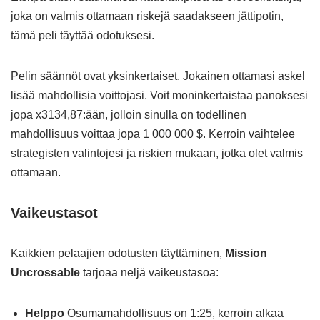
joka on valmis ottamaan riskejä saadakseen jättipotin,
tämä peli täyttää odotuksesi.
Pelin säännöt ovat yksinkertaiset. Jokainen ottamasi askel
lisää mahdollisia voittojasi. Voit moninkertaistaa panoksesi
jopa x3134,87:ään, jolloin sinulla on todellinen
mahdollisuus voittaa jopa 1 000 000 $. Kerroin vaihtelee
strategisten valintojesi ja riskien mukaan, jotka olet valmis
ottamaan.
Vaikeustasot
Kaikkien pelaajien odotusten täyttäminen,
Mission
Uncrossable
tarjoaa neljä vaikeustasoa:
Helppo
Osumamahdollisuus on 1:25, kerroin alkaa