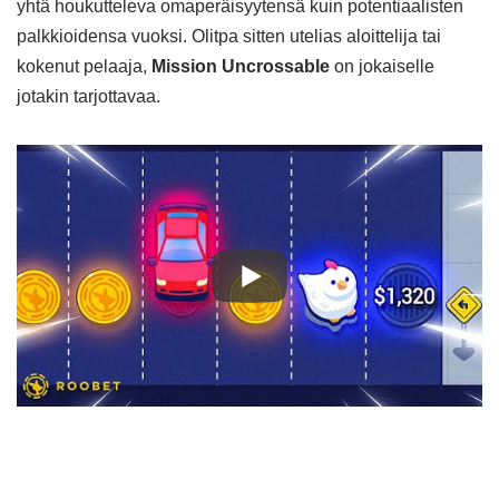
yhtä houkutteleva omaperäisyytensä kuin potentiaalisten
palkkioidensa vuoksi. Olitpa sitten utelias aloittelija tai
kokenut pelaaja,
Mission Uncrossable
on jokaiselle
jotakin tarjottavaa.