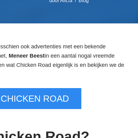
door
Alicia
Blog
isschien ook advertenties met een bekende
net,
Meneer Beest
in een aantal nogal vreemde
 wat Chicken Road eigenlijk is en bekijken we de
 CHICKEN ROAD
Chicken Road?