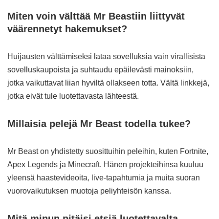
Miten voin välttää Mr Beastiin liittyvät
väärennetyt hakemukset?
Huijausten välttämiseksi lataa sovelluksia vain virallisista
sovelluskaupoista ja suhtaudu epäilevästi mainoksiin,
jotka vaikuttavat liian hyviltä ollakseen totta. Vältä linkkejä,
jotka eivät tule luotettavasta lähteestä.
Millaisia pelejä Mr Beast todella tukee?
Mr Beast on yhdistetty suosittuihin peleihin, kuten Fortnite,
Apex Legends ja Minecraft. Hänen projekteihinsa kuuluu
yleensä haastevideoita, live-tapahtumia ja muita suoran
vuorovaikutuksen muotoja peliyhteisön kanssa.
Mitä minun pitäisi etsiä luotettavalta