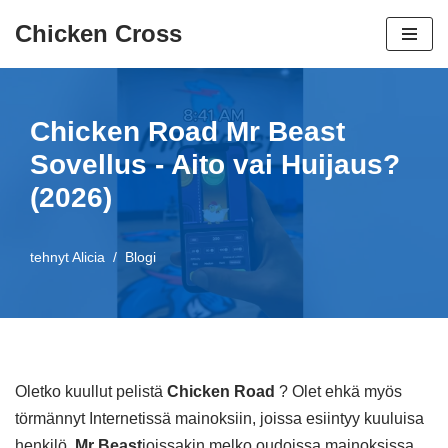
Chicken Cross
Siirry
sisältöön
Chicken Road Mr Beast
Sovellus - Aito vai Huijaus?
(2026)
tehnyt
Alicia
Blogi
Oletko kuullut pelistä
Chicken Road
? Olet ehkä myös
törmännyt Internetissä mainoksiin, joissa esiintyy kuuluisa
henkilö,
Mr Beast
joissakin melko oudoissa mainoksissa.