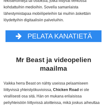
rekisteröintejä tai ostoksia, jotka liittyvät verkossa
kohdattuihin medioihin. Sovella samanlaista
lähestymistapaa mobiilipeleihin tai muihin äskettäin
löydettyihin digitaalisiin palveluihin.
PELATA KANATIETÄ
Mr Beast ja videopelien
maailma
Vaikka herra Beast on nähty useissa pelaamiseen
liittyvissä yhteistyökuvioissa,
Chicken Road
ei ole
virallisesti osa sitä. Hän on mukana erilaisissa
peliyhteisöön liittyvissä aloitteissa, mikä joskus aiheuttaa