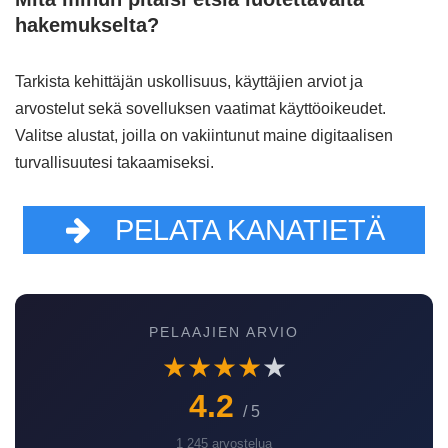
hakemukselta?
Tarkista kehittäjän uskollisuus, käyttäjien arviot ja
arvostelut sekä sovelluksen vaatimat käyttöoikeudet.
Valitse alustat, joilla on vakiintunut maine digitaalisen
turvallisuutesi takaamiseksi.
PELATA KANATIETÄ
PELAAJIEN ARVIO
★
★
★
★
★
4.2
/ 5
1 245 arvostelua