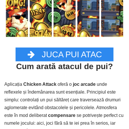
JUCA PUI ATAC
Cum arată atacul de pui?
Aplicația
Chicken Attack
oferă o
joc arcade
unde
reflexele și îndemânarea sunt esențiale. Principiul este
simplu: controlați un pui săltăreț care traversează drumuri
aglomerate evitând obstacolele și pericolele. Atmosfera
este în mod deliberat
compensare
se potrivește perfect cu
numele jocului: aici, joci fără să te iei prea în serios, iar