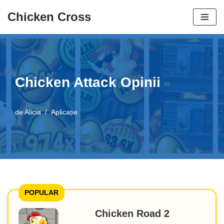
Chicken Cross
Salt
la
conținut
Chicken Attack Opinii
de
Alicia
Aplicație
POPULAR
Chicken Road 2