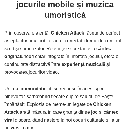
jocurile mobile și muzica
umoristică
Prin observare atentă,
Chicken Attack
răspunde perfect
așteptărilor unui public tânăr, conectat, dornic de conținut
scurt și surprinzător. Referințele constante la
cântec
original
uneori chiar integrate în interfața jocului, oferă o
continuitate distractivă între
experiență muzicală
și
provocarea jocurilor video.
Un real
comunitate
toți se reunesc în acest spirit
binevoitor, sărbătorind fiecare clipire sau ou de Paște
împărtășit. Explozia de meme-uri legate de
Chicken
Attack
arată măsura în care granița dintre
joc
și
cântec
viral
dispare, dând naștere la noi coduri culturale și la un
univers comun.