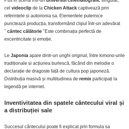
Pus în scenă într-un
universul cinematografic
singular,
cel
videoclip
de la
Chicken Attack
captivează prin
referințele și autoironia sa. Elementele puternice
punctează producția, transformând clipul într-un adevărat
"
cântec călătorie
"Este combinația perfectă de
excentricitate și emoție.
Le
Japonia
apare dintr-un unghi original, între kimono-urile
tradiționale și acțiunea burlescă, făcând din melodie o
declarație de dragoste față de cultura pop japoneză.
Distribuția masivă și multitudinea de
remix
participați la
legendă pe internet.
Inventivitatea din spatele cântecului viral și
a distribuției sale
Succesul cântecului poate fi explicat prin formula sa