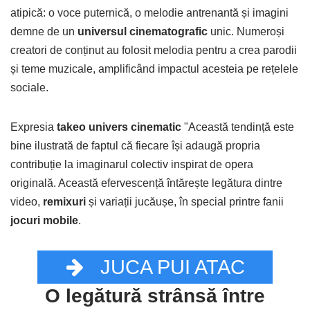
atipică: o voce puternică, o melodie antrenantă și imagini
demne de un
universul cinematografic
unic. Numeroși
creatori de conținut au folosit melodia pentru a crea parodii
și teme muzicale, amplificând impactul acesteia pe rețelele
sociale.
Expresia
takeo univers cinematic
"Această tendință este
bine ilustrată de faptul că fiecare își adaugă propria
contribuție la imaginarul colectiv inspirat de opera
originală. Această efervescență întărește legătura dintre
video,
remixuri
și variații jucăușe, în special printre fanii
jocuri mobile
.
JUCA PUI ATAC
O legătură strânsă între