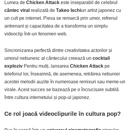
Lumea de
Chicken Attack
este inseparabil de celebrul
cântec viral
realizată de
Takeo Ischi
un artist japonez cu
un cult pe internet. Piesa se remarcă prin umor, refrenul
antrenant și capacitatea de a transforma un simplu
videoclip într-un fenomen web.
Sincronizarea perfectă dintre creativitatea actorilor și
umorul nebunesc al cântecului creează un
cocktail
exploziv
Pentru mulți, lansarea
Chicken Attack
pe
telefonul lor, înseamnă, de asemenea, retrăirea nebuniei
acestei melodii auzite în numeroase remixuri sau meme-uri
virale. Acest succes se bazează pe o încrucișare subtilă
între cultura internetului și pop-ul japonez.
Ce rol joacă videoclipurile în cultura pop?