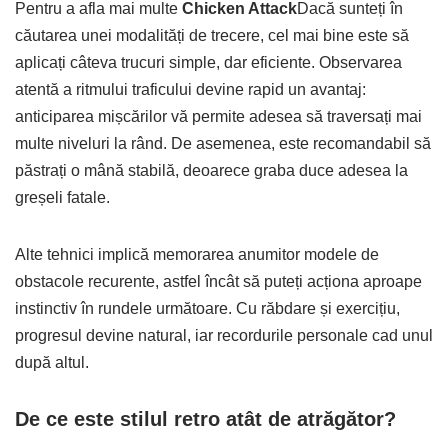
Pentru a afla mai multe
Chicken Attack
Dacă sunteți în
căutarea unei modalități de trecere, cel mai bine este să
aplicați câteva trucuri simple, dar eficiente. Observarea
atentă a ritmului traficului devine rapid un avantaj:
anticiparea mișcărilor vă permite adesea să traversați mai
multe niveluri la rând. De asemenea, este recomandabil să
păstrați o mână stabilă, deoarece graba duce adesea la
greșeli fatale.
Alte tehnici implică memorarea anumitor modele de
obstacole recurente, astfel încât să puteți acționa aproape
instinctiv în rundele următoare. Cu răbdare și exercițiu,
progresul devine natural, iar recordurile personale cad unul
după altul.
De ce este stilul retro atât de atrăgător?