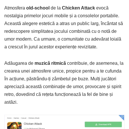
Atmosfera
old-school
de la
Chicken Attack
evocă
nostalgia primelor jocuri mobile și a consolelor portabile.
Această alegere estetică a atras un public larg, încântat să
redescopere simplitatea jocului combinată cu o notă de
umor modern. Ca urmare, o comunitate cu adevărat loială
a crescut în jurul acestor experiențe revizitate.
Adăugarea de
muzică ritmică
contribuie, de asemenea, la
crearea unei atmosfere unice, propice pentru a te cufunda
în acțiune, păstrându-ți zâmbetul pe buze. Mulți jucători
apreciază această combinație de umor, provocare și spirit
retro, dovedind că rețeta funcționează la fel de bine și
astăzi.