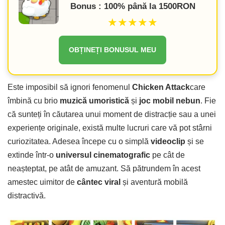
Bonus : 100% până la 1500RON
★★★★★
OBȚINEȚI BONUSUL MEU
Este imposibil să ignori fenomenul
Chicken Attack
care
îmbină cu brio
muzică umoristică
și
joc mobil nebun
. Fie
că sunteți în căutarea unui moment de distracție sau a unei
experiențe originale, există multe lucruri care vă pot stârni
curiozitatea. Adesea începe cu o simplă
videoclip
și se
extinde într-o
universul cinematografic
pe cât de
neașteptat, pe atât de amuzant. Să pătrundem în acest
amestec uimitor de
cântec viral
și aventură mobilă
distractivă.