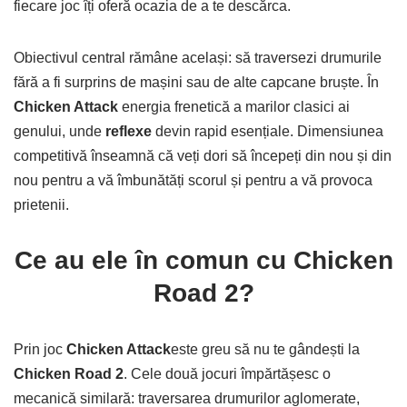
fiecare joc îți oferă ocazia de a te descărca.
Obiectivul central rămâne același: să traversezi drumurile
fără a fi surprins de mașini sau de alte capcane bruște. În
Chicken Attack
energia frenetică a marilor clasici ai
genului, unde
reflexe
devin rapid esențiale. Dimensiunea
competitivă înseamnă că veți dori să începeți din nou și din
nou pentru a vă îmbunătăți scorul și pentru a vă provoca
prietenii.
Ce au ele în comun cu Chicken
Road 2?
Prin joc
Chicken Attack
este greu să nu te gândești la
Chicken Road 2
. Cele două jocuri împărtășesc o
mecanică similară: traversarea drumurilor aglomerate,