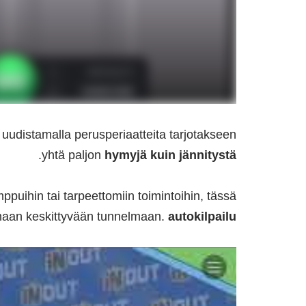
a uudistamalla perusperiaatteita tarjotakseen
.
yhtä paljon
hymyjä kuin jännitystä
ppuihin tai tarpeettomiin toimintoihin, tässä
lmaan keskittyvään tunnelmaan.
autokilpailu