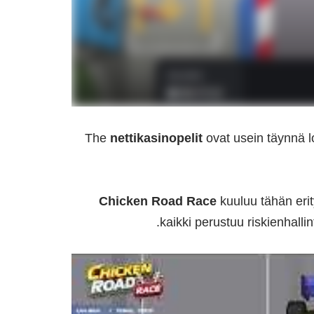
The
nettikasinopelit
ovat usein täynnä lo
Chicken Road Race
kuuluu tähän erit
.
kaikki perustuu riskienhal