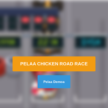
PELAA CHICKEN ROAD RACE
Pelaa Demoa