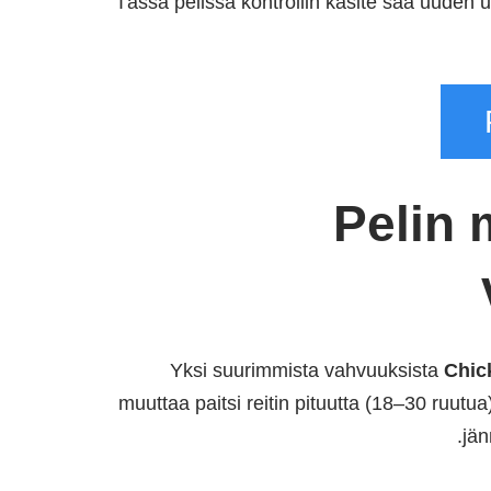
Tässä pelissä kontrollin käsite saa uuden ul
Pelin 
Yksi suurimmista vahvuuksista
Chic
muuttaa paitsi reitin pituutta (18–30 ruut
jän